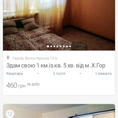
Харків, Волонтерська 70 а
Здам свою 1 км.із.кв. 5 хв. від м .Х.Гор
•
•
Квартира
2 гостя
1 кімната
460
за добу
грн