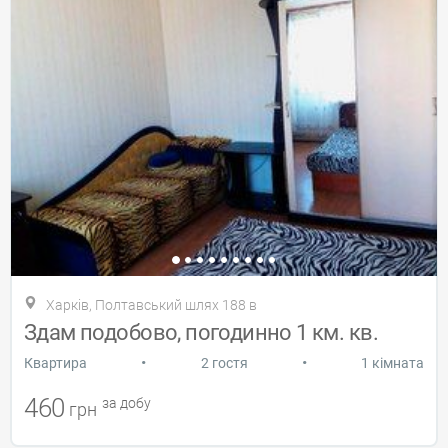
Харків, Полтавський шлях 188 в
Здам подобово, погодинно 1 км. кв.
•
•
Квартира
2 гостя
1 кімната
460
за добу
грн