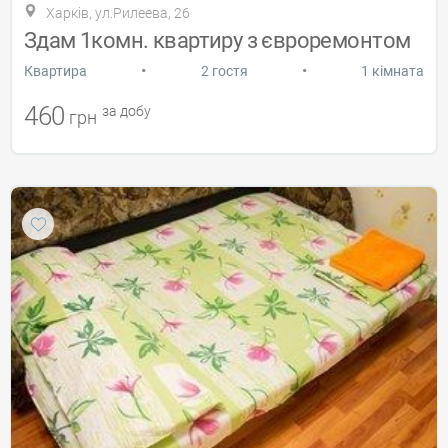
Харків, ул.Рилеева, 26
Здам 1комн. квартиру з євроремонтом
•
•
Квартира
2 гостя
1 кімната
460
за добу
грн