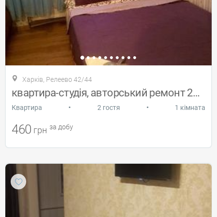
Харків, Релеево 42/44
квартира-студія, авторський ремонт 2014
•
•
Квартира
2 гостя
1 кімната
460
за добу
грн