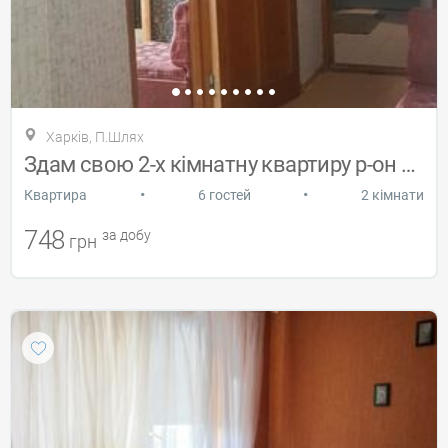
Харків, П.Шлях
Здам свою 2-х кімнатну квартиру р-он Пів
•
•
Квартира
6 гостей
2 кімнати
748
за добу
грн