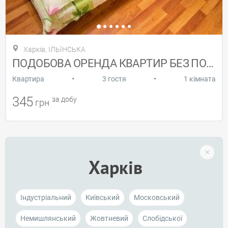
Харків, ІЛЬЇНСЬКА
ПОДОБОВА ОРЕНДА КВАРТИР БЕЗ ПОСЕРЕДНИКІВ
•
•
Квартира
3 гостя
1 кімната
345
за добу
грн
Харків
Індустріальний
Київський
Московський
Немишлянський
Жовтневий
Слобідської