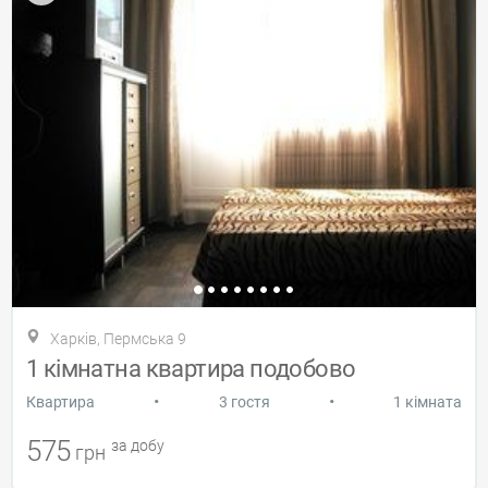
Харків, Пермська 9
1 кімнатна квартира подобово
•
•
Квартира
3 гостя
1 кімната
575
за добу
грн