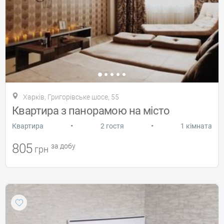
Харків, Григорівське шосе, 55
Квартира з панорамою на місто
•
•
Квартира
2 гостя
1 кімната
805
за добу
грн