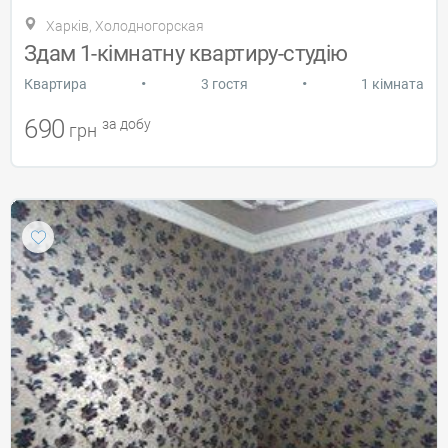
Харків, Холодногорская
Здам 1-кімнатну квартиру-студію
•
•
Квартира
3 гостя
1 кімната
690
за добу
грн