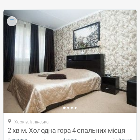
Харків, Іллінська
2 хв м. Холодна гора 4 спальних місця
•
•
Квартира
4 гостя
1 кімната