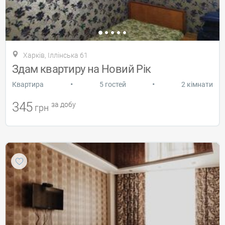
Харків, Іллінська 61
Здам квартиру на Новий Рік
•
•
Квартира
5 гостей
2 кімнати
345
за добу
грн