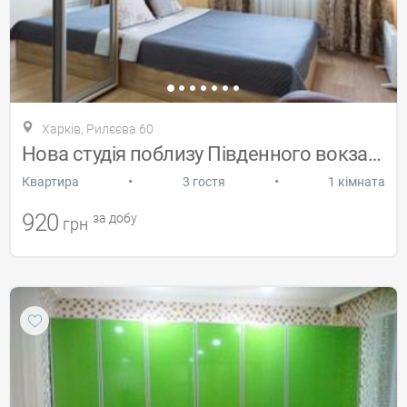
Харків, Рилєєва 60
Нова студія поблизу Південного вокзалу
•
•
Квартира
3 гостя
1 кімната
920
за добу
грн