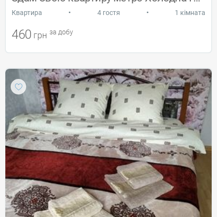
•
•
Квартира
4 гостя
1 кімната
460
за добу
грн