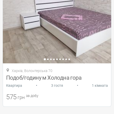
Харків, Волонтерська 70
Подоб/годину м Холодна гора
•
•
Квартира
3 гостя
1 кімната
575
за добу
грн