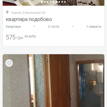
Харків, Еленинская 50
квартира подобово
•
•
Квартира
2 гостя
1 кімната
575
за добу
грн