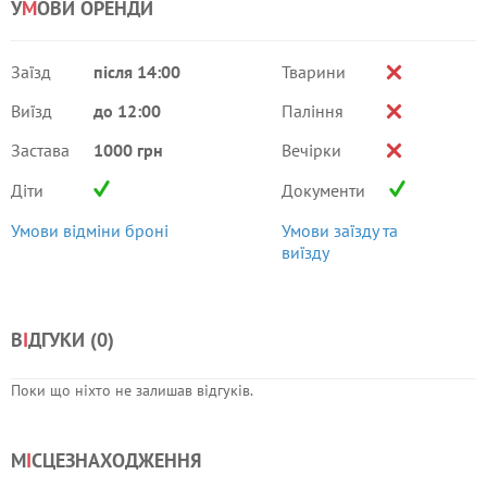
У
М
ОВИ ОРЕНДИ
Заїзд
після 14:00
Тварини
Виїзд
до 12:00
Паління
Застава
1000 грн
Вечірки
Діти
Документи
Умови відміни броні
Умови заїзду та
виїзду
В
І
ДГУКИ (
0
)
Поки що ніхто не залишав відгуків.
М
І
СЦЕЗНАХОДЖЕННЯ