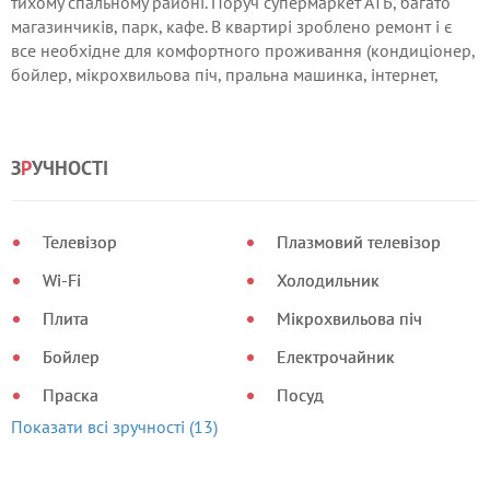
тихому спальному районі. Поруч супермаркет АТБ, багато
магазинчиків, парк, кафе. В квартирі зроблено ремонт і є
все необхідне для комфортного проживання (кондиціонер,
бойлер, мікрохвильова піч, пральна машинка, інтернет,
смарт тв, постільна і банна білизна). Докладніше за тел. ,
Марина
З
Р
УЧНОСТІ
Телевізор
Плазмовий телевізор
Wi-Fi
Холодильник
Плита
Мікрохвильова піч
Бойлер
Електрочайник
Праска
Посуд
Показати всі зручності (13)