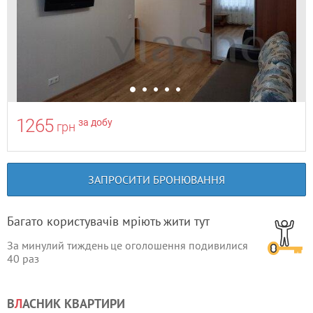
1265
за добу
грн
ЗАПРОСИТИ БРОНЮВАННЯ
Багато користувачів мріють жити тут
За минулий тиждень це оголошення подивилися
40
раз
В
Л
АСНИК КВАРТИРИ