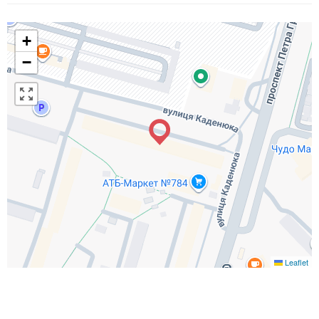
+
−
Leaflet