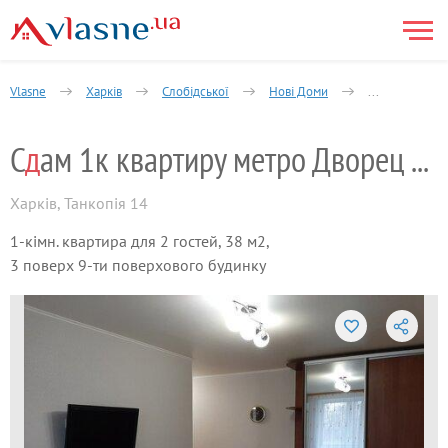
Vlasne
Харків
Слобідської
Нові Доми
1-кімнатна
С
д
ам 1к квартиру метро Дворец спорта.
Харків
,
Танкопія 14
1-кімн. квартира для 2 гостей, 38 м2,
3 поверх 9-ти поверхового будинку