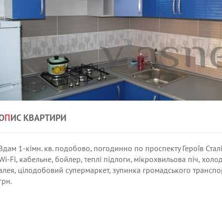
О
П
ИС КВАРТИРИ
Здам 1-кімн. кв. подобово, погодинно по проспекту Героїв Сталі
Wi-Fi, кабельне, бойлер, теплі підлоги, мікрохвильова піч, хо
алея, цілодобовий супермаркет, зупинка громадського транспор
грн.