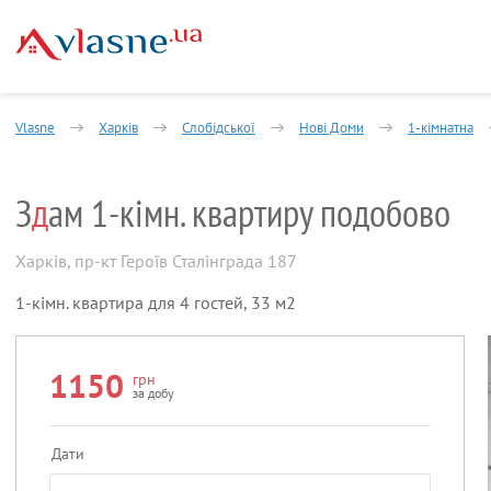
Vlasne
Харків
Слобідської
Нові Доми
1-кімнатна
З
д
ам 1-кімн. квартиру подобово
Харків
,
пр-кт Героїв Сталінграда 187
1-кімн. квартира для 4 гостей, 33 м2
1150
грн
за добу
Дати