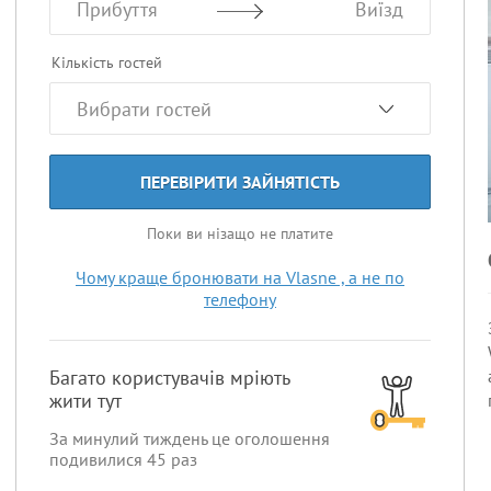
Прибуття
Виїзд
Кількість гостей
ПЕРЕВІРИТИ ЗАЙНЯТІСТЬ
Поки ви нізащо не платите
Чому краще бронювати на Vlasne , а не по
телефону
Багато користувачів мріють
жити тут
За минулий тиждень це оголошення
подивилися
45
раз