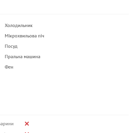
Холодильник
Мікрохвильова піч
Посуд
Пральна машина
Фен
варини