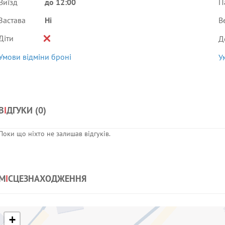
Виїзд
до 12:00
П
Застава
Ні
В
Діти
Д
Умови відміни броні
У
В
І
ДГУКИ (
0
)
Поки що ніхто не залишав відгуків.
М
І
СЦЕЗНАХОДЖЕННЯ
+