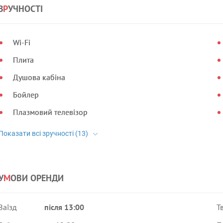
З
Р
УЧНОСТІ
Wi-Fi
Плита
Душова кабіна
Бойлер
Плазмовий телевізор
У
М
ОВИ ОРЕНДИ
Заїзд
після 13:00
Т