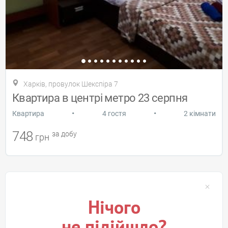
Харків, провулок Шекспіра 7
Квартира в центрі метро 23 серпня
•
•
Квартира
4 гостя
2 кімнати
748
за добу
грн
Нічого
не підійшло?