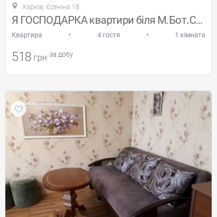
Харків, Єсеніна 18
Я ГОСПОДАРКА квартири біля М.Бот.Сад
•
•
Квартира
4 гостя
1 кімната
518
за добу
грн