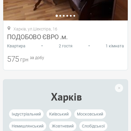
Харків, ул.Шекспіра, 16
ПОДОБОВО ЄВРО .м.
•
•
Квартира
2 гостя
1 кімната
575
за добу
грн
Харків
Індустріальний
Київський
Московський
Немишлянський
Жовтневий
Слобідської