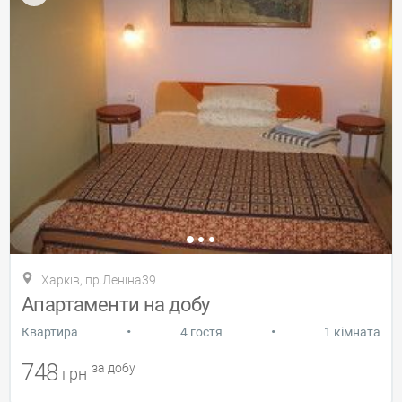
Харків, пр.Леніна39
Апартаменти на добу
•
•
Квартира
4 гостя
1 кімната
748
за добу
грн