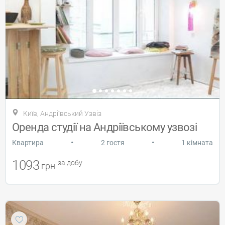
Київ, Андріївський Узвіз
Оренда студії на Андріївському узвозі
•
•
Квартира
2 гостя
1 кімната
1093
за добу
грн