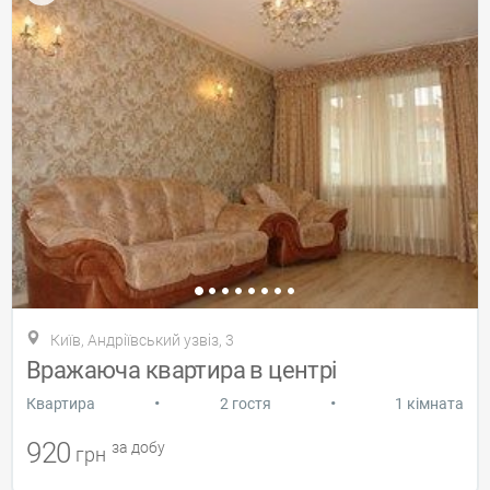
Київ, Андріївський узвіз, 3
Вражаюча квартира в центрі
•
•
Квартира
2 гостя
1 кімната
920
за добу
грн