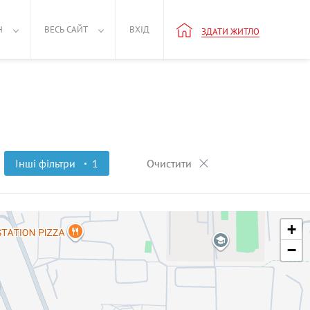
Н
ВЕСЬ САЙТ
ВХІД
ЗДАТИ ЖИТЛО
Інші фільтри
1
Очистити
+
−