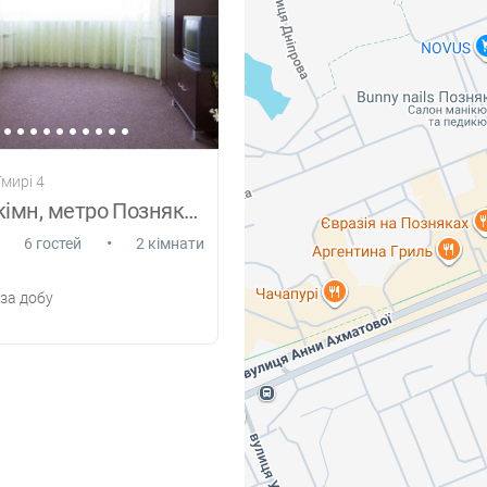
Гмирі 4
Велика 2-кімн, метро Позняки 5 хв
•
6 гостей
2 кімнати
за добу