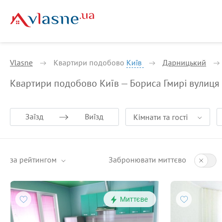
Vlasne
Квартири подобово
Київ
Дарницький
Квартири подобово Київ — Бориса Гмирі вулиця
Заїзд
Виїзд
Кімнати та гості
за рейтингом
Забронювати миттєво
Миттєве