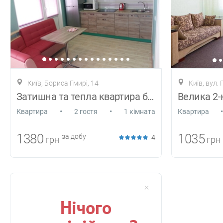
Київ, Бориса Гмирі, 14
Київ, вул. 
Затишна та тепла квартира біля м.Познякі
•
•
•
Квартира
2 гостя
1 кімната
Квартира
1380
1035
за добу
4
грн
грн
Нічого