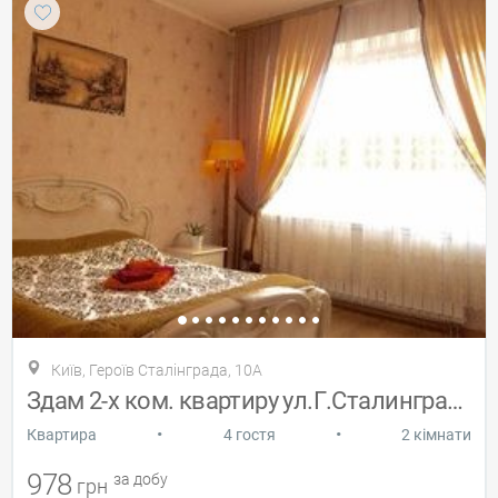
Київ, Героїв Сталінграда, 10А
Здам 2-х ком. квартиру ул.Г.Сталинграда,
•
•
Квартира
4 гостя
2 кімнати
978
за добу
грн