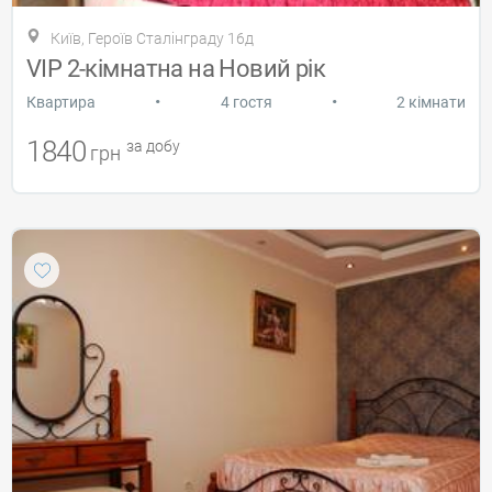
Київ, Героїв Сталінграду 16д
VIP 2-кімнатна на Новий рік
•
•
Квартира
4 гостя
2 кімнати
1840
за добу
грн