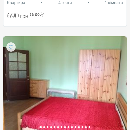
•
•
Квартира
4 гостя
1 кімната
690
за добу
грн