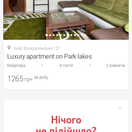
Київ, Воскресенська 12Г
Luxury apartment on Park lakes
•
•
Квартира
4 гостя
2 кімнати
1265
за добу
грн
Нічого
не підійшло?