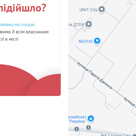
підійшло?
заявку на пошук
.
вимо її всім власникам
і в місті