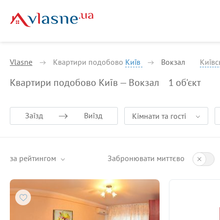
Vlasne
Квартири подобово
Київ
Вокзал
Київс
Квартири подобово Київ — Вокзал
1
об'єкт
Заїзд
Виїзд
Кімнати та гості
за рейтингом
Забронювати миттєво