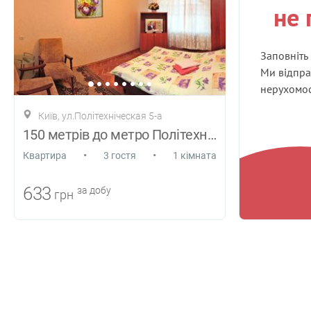
не 
Заповніть
Ми відпра
нерухомост
Київ, ул.Політехніческая 5-а
150 метрів до метро Політехнічний інст
•
•
Квартира
3 гостя
1 кімната
633
за добу
грн