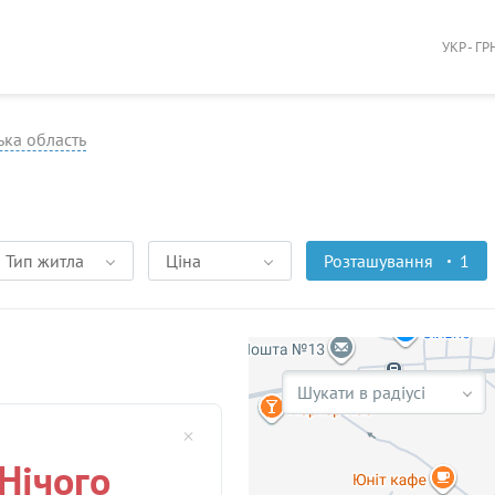
УКР - ГР
ька область
Тип житла
Ціна
Розташування
1
Шукати в радіусі
Нічого