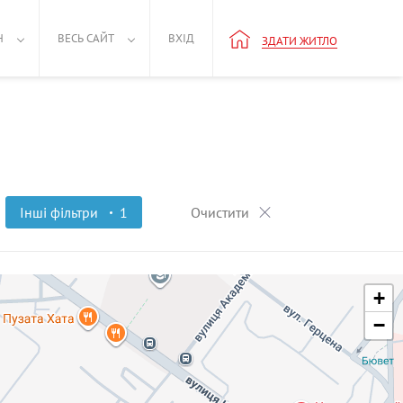
Н
ВЕСЬ САЙТ
ВХІД
ЗДАТИ ЖИТЛО
Інші фільтри
1
Очистити
+
−