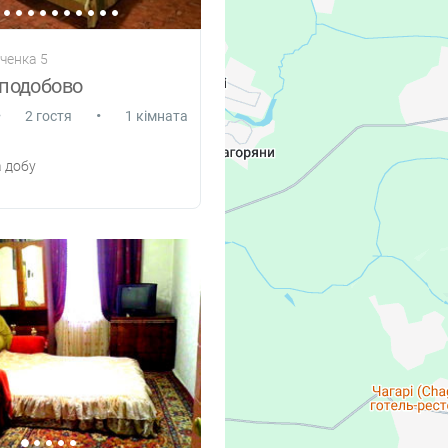
нченка 5
 подобово
•
•
2 гостя
1 кімната
 добу