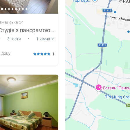
режанська 54
Затишна Студія з панорамою на місто
•
•
3 гостя
1 кімната
 добу
1