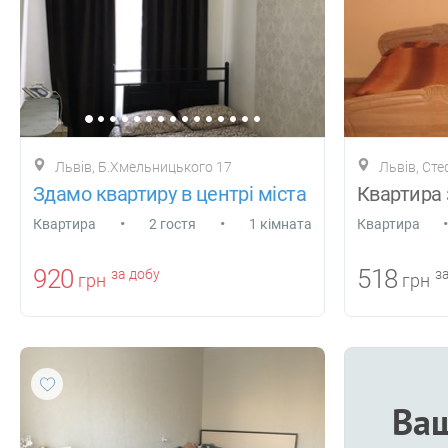
Львів, Б.Хмельницького 17
Львів, Ст
Здамо квартиру в центрі міста
•
•
•
Квартира
2 гостя
1 кімната
Квартира
920
518
за добу
за
грн
грн
Ваш