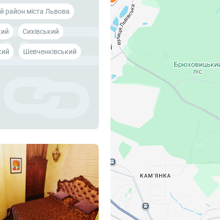
й район міста Львова
кий
Cихівський
кий
Шевченківський