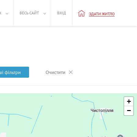
Н
ВЕСЬ САЙТ
ВХІД
ЗДАТИ ЖИТЛО
ші фільтри
Очистити
+
−