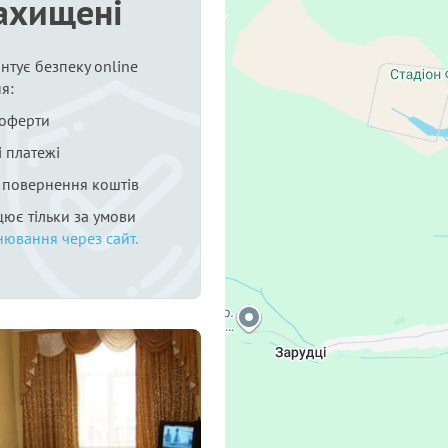
ахищені
нтує безпеку online
я:
 оферти
 платежі
я повернення коштів
цює тільки за умови
нювання через сайт.