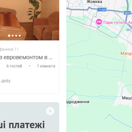
ефаника 11
Квартира з евровемонтом в центрі
•
6 гостей
1 кімната
 добу
і платежі