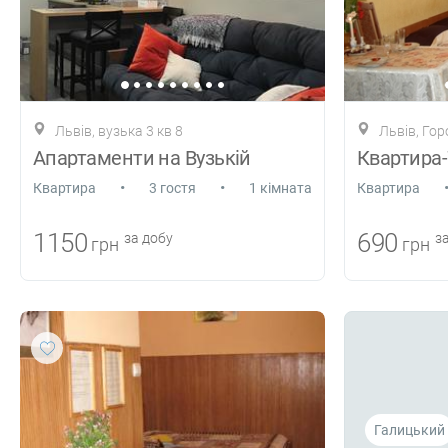
Львів, вузька 3 кв 8
Львів, Го
Апартаменти на Вузькій
•
•
Квартира
3 гостя
1 кімната
Квартира
1150
690
за добу
за
грн
грн
Галицький