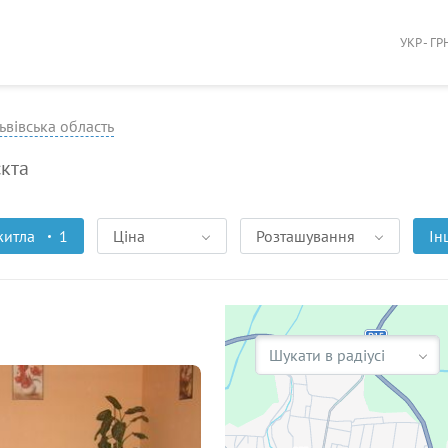
УКР - ГР
ьвівська область
єкта
житла
1
Ціна
Розташування
Ін
Шукати в радіусі