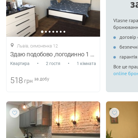
з
Vlasne гара
бронюванн
договір
Львів, симоненка 12
безпечні
Здаю подобово ,погодинно 1 кім квартиру
гаранті
•
•
Квартира
2 гостя
1 кімната
Все це пра
online бро
518
за добу
грн