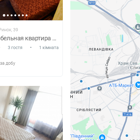
 Ринок, 39
Комфортабельная квартира в центре
•
•
3 гостя
1 кімната
за добу