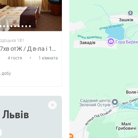
родоцька 181
Квартира-7хв отЖ / Д в-ла і 10-м до цент
•
•
4 гостя
1 кімната
 добу
Львів