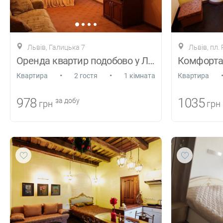
Львів, Галицька 7
Львів, пл.
Оренда квартир подобово у Львові
•
•
Квартира
2 гостя
1 кімната
Квартира
978
1035
за добу
грн
грн