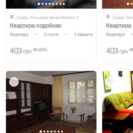
Львів, Гетьмана Івана Мазепи 4
Львів, Грі
Квартира подобово
Квартира
•
•
Квартира
3 гостя
1 кімната
Квартира
403
403
за добу
за
грн
грн