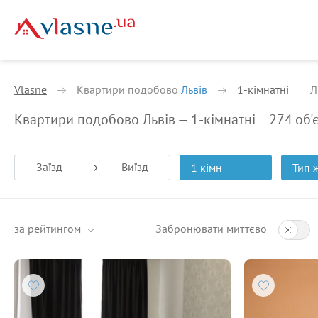
Vlasne
Квартири подобово
Львів
1-кiмнатнi
Л
Квартири подобово Львів — 1-кiмнатнi
274
об'
Заїзд
Виїзд
1 кімн
Тип 
за рейтингом
Забронювати миттєво