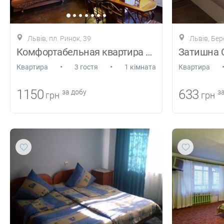
Львів, пл. Ринок, 39
Львів, Бе
Комфортабельная квартира на пл. Рынок
•
•
Квартира
3 гостя
1 кімната
Квартира
1150
633
за добу
за
грн
грн