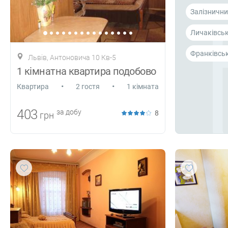
Залізнични
Личаківсь
Франківсь
Львів, Антоновича 10 Кв-5
1 кімнатна квартира подобово
•
•
Квартира
2 гостя
1 кімната
403
за добу
8
грн