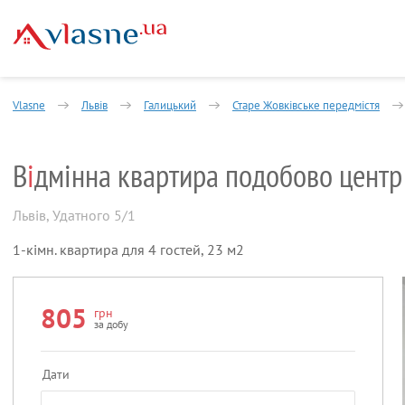
Vlasne
Львів
Галицький
Старе Жовківське передмістя
В
і
дмінна квартира подобово центр
Львів
,
Удатного 5/1
1-кімн. квартира для 4 гостей, 23 м2
805
грн
за добу
Дати