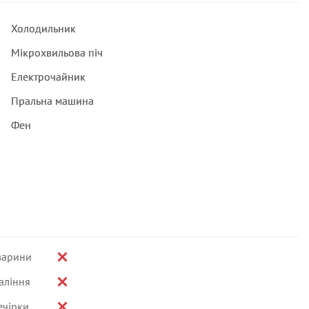
Холодильник
Мікрохвильова піч
Електрочайник
Пральна машина
Фен
варини
аління
ечірки