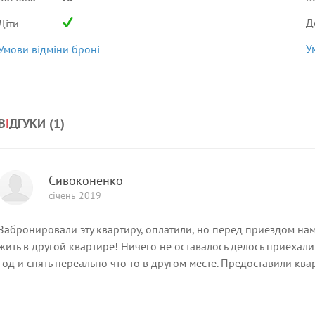
Д
Діти
У
Умови відміни броні
В
І
ДГУКИ (
1
)
Сивоконенко
січень 2019
Забронировали эту квартиру, оплатили, но перед приездом на
жить в другой квартире! Ничего не оставалось делось приехали 
год и снять нереально что то в другом месте. Предоставили ква
11, она есть на фотках у владельца. В квартире грять, сутки мыл
состоянии, крючков для полотенец в ванной нет, кател работае
На поток поставлено не убирают как положено. Выгнали в 9 утр