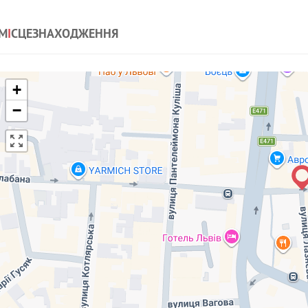
них такой выезд. Один плюс близко к центру.
М
І
СЦЕЗНАХОДЖЕННЯ
+
−