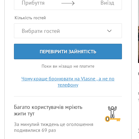
Прибуття
Виїзд
Кількість гостей
ПЕРЕВІРИТИ ЗАЙНЯТІСТЬ
Поки ви нізащо не платите
Чому краще бронювати на Vlasne , а не по
телефону
Багато користувачів мріють
жити тут
За минулий тиждень це оголошення
подивилися
69
раз