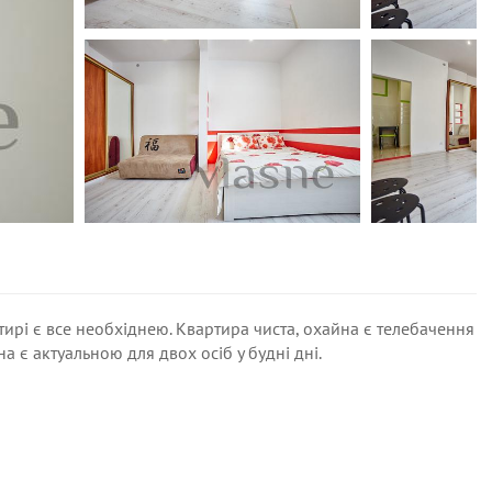
тирі є все необхіднею. Квартира чиста, охайна є телебачення
іна є актуальною для двох осіб у будні дні.