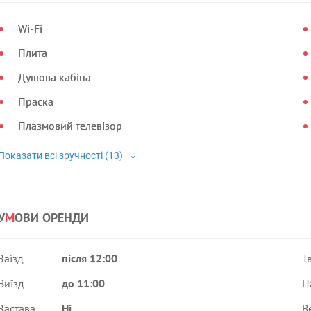
Wi-Fi
Плита
Душова кабіна
Праска
Плазмовий телевізор
У
М
ОВИ ОРЕНДИ
Заїзд
після 12:00
Т
Виїзд
до 11:00
П
Застава
Ні
В