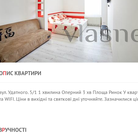
О
П
ИС КВАРТИРИ
вул. Удатного. 5/1 1 хвилина Оперний 3 хв Площа Ринок У квар
та WIFI. Ціни в вихідні та святкові дні уточняйте. Зазначилися ц
З
Р
УЧНОСТІ