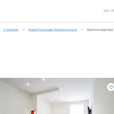
УКР - Г
1-кімнатна
Князя Мстислава Удатного вулиця
Відмінна квартира