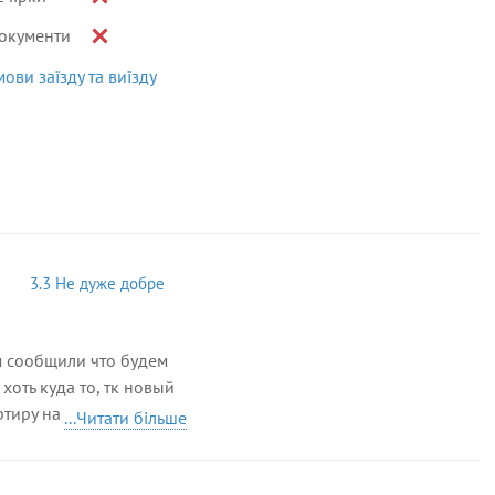
окументи
мови заїзду та виїзду
3.3 Не дуже добре
м сообщили что будем
хоть куда то, тк новый
ртиру на пр. Черновола
...Читати більше
и все, туалет в ужасном
т поршиво, пыли куча.
а с квартиры, сказали у