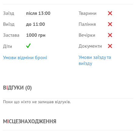
Заїзд
після 13:00
Тварини
Виїзд
до 11:00
Паління
Застава
1000 грн
Вечірки
Документи
Діти
Умови заїзду та
Умови відміни броні
виїзду
В
І
ДГУКИ (
0
)
Поки що ніхто не залишав відгуків.
М
І
СЦЕЗНАХОДЖЕННЯ