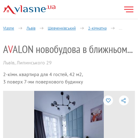
Vlasne
Львів
Шевченківський
2-кімнатна
AVALON но
A
V
ALON новобудова в ближньому центрі
Львів
,
Липинського 29
2-кімн. квартира для 4 гостей, 42 м2,
3 поверх 7-ми поверхового будинку