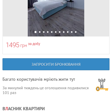
1495
за добу
грн
ЗАПРОСИТИ БРОНЮВАННЯ
Багато користувачів мріють жити тут
За минулий тиждень це оголошення подивилися
101
раз
В
Л
АСНИК КВАРТИРИ