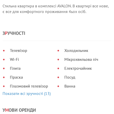
Стильна квартира в комплексі AVALON. В квартирі все нове,
є все для комфортного проживання 4ьох осіб.
З
Р
УЧНОСТІ
Телевізор
Холодильник
Wi-Fi
Мікрохвильова піч
Плита
Електрочайник
Праска
Посуд
Плазмовий телевізор
Ванна
Показати всі зручності (13)
У
М
ОВИ ОРЕНДИ