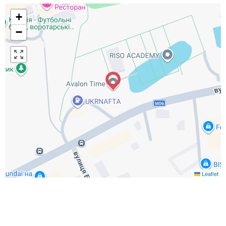
+
−
Leaflet