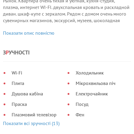
Рынок. Квартира очень тихая и уютная, кухня-студия,
плазма, интернет WI-FI. двухспальная кровать и раскладной
диван. шкаф-купе с зеркалом. Рядом с домом очень много
сувенирных магазинов, экскурсий, музеев, шоколадная
мастерская за углом Вашего дома, окна выходят на крыши
Показати опис повністю
домов, также видно дом Легенды.
З
Р
УЧНОСТІ
Wi-Fi
Холодильник
Плита
Мікрохвильова піч
Душова кабіна
Електрочайник
Праска
Посуд
Плазмовий телевізор
Фен
Показати всі зручності (13)