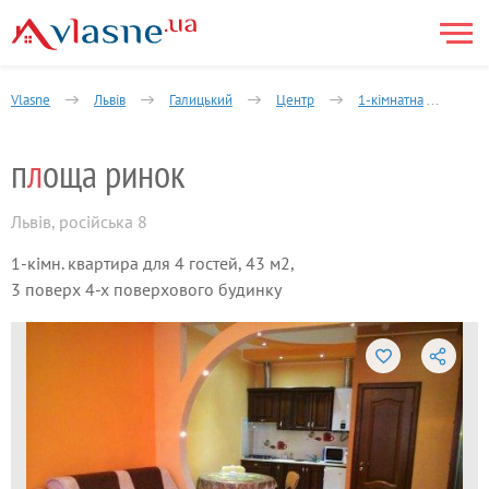
Vlasne
Львів
Галицький
Центр
1-кімнатна
Рус
п
л
оща ринок
Львів
,
російська 8
1-кімн. квартира для 4 гостей, 43 м2,
3 поверх 4-х поверхового будинку