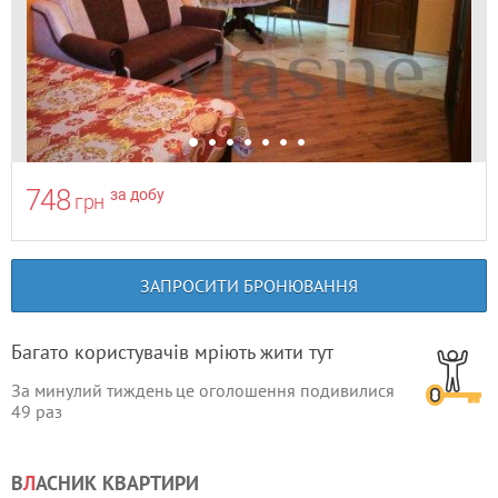
748
за добу
грн
ЗАПРОСИТИ БРОНЮВАННЯ
Багато користувачів мріють жити тут
За минулий тиждень це оголошення подивилися
49
раз
В
Л
АСНИК КВАРТИРИ