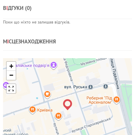
В
І
ДГУКИ (
0
)
Поки що ніхто не залишав відгуків.
М
І
СЦЕЗНАХОДЖЕННЯ
+
−