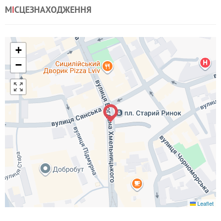
М
І
СЦЕЗНАХОДЖЕННЯ
+
−
Leaflet