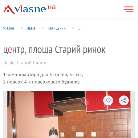
Vlasne
Львів
Галицький
Світова спадщина ЮНЕСКО № 865, 
ц
е
нтр, площа Старий ринок
Львів
,
Старий Ринок
1-кімн. квартира для 3 гостей, 35 м2,
2 поверх 4-х поверхового будинку