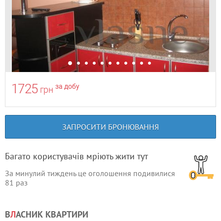
1725
за добу
грн
ЗАПРОСИТИ БРОНЮВАННЯ
Багато користувачів мріють жити тут
За минулий тиждень це оголошення подивилися
81
раз
В
Л
АСНИК КВАРТИРИ