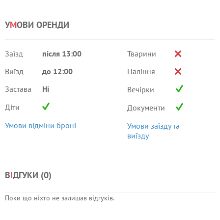
У
М
ОВИ ОРЕНДИ
Заїзд
після 13:00
Тварини
Виїзд
до 12:00
Паління
Застава
Ні
Вечірки
Діти
Документи
Умови відміни броні
Умови заїзду та
виїзду
В
І
ДГУКИ (
0
)
Поки що ніхто не залишав відгуків.