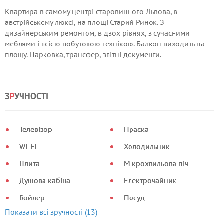
Квартира в самому центрі старовинного Львова, в
австрійському люксі, на площі Старий Ринок. З
дизайнерським ремонтом, в двох рівнях, з сучасними
меблями і всією побутовою технікою. Балкон виходить на
площу. Парковка, трансфер, звітні документи.
З
Р
УЧНОСТІ
Телевізор
Праска
Wi-Fi
Холодильник
Плита
Мікрохвильова піч
Душова кабіна
Електрочайник
Бойлер
Посуд
Показати всі зручності (13)