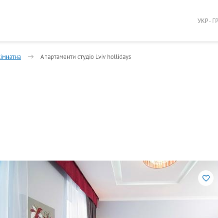
УКР - Г
кімнатна
Апартаменти студіо Lviv hollidays