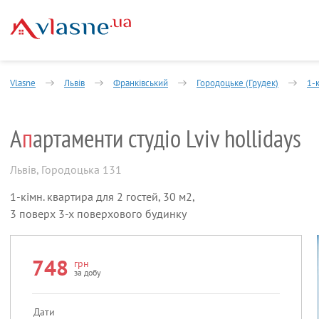
Vlasne
Львів
Франківський
Городоцьке (Грудек)
1-
А
п
артаменти студіо Lviv hollidays
Львів
,
Городоцька 131
1-кімн. квартира для 2 гостей, 30 м2,
3 поверх 3-х поверхового будинку
748
грн
за добу
Дати