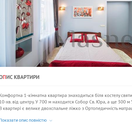
О
П
ИС КВАРТИРИ
Комфортна 1-кімнатна квартира знаходиться біля костелу святих
10-хв. від центру. У 700 м находится Собор Св. Юра, а ще 300 
В квартирі є велике двохспальне ліжко з Ортопедичність матра