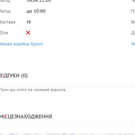
Заїзд
після 11:00
Т
Виїзд
до 10:00
П
Застава
Ні
В
Діти
Д
Умови відміни броні
У
В
І
ДГУКИ (
0
)
Поки що ніхто не залишав відгуків.
М
І
СЦЕЗНАХОДЖЕННЯ