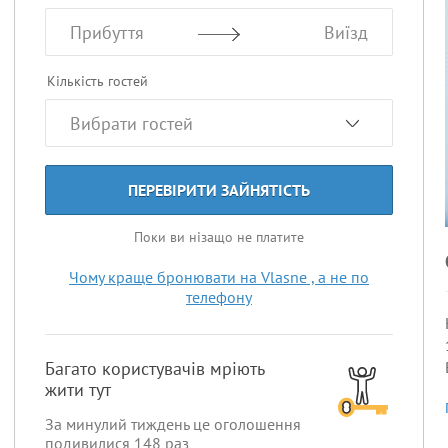
Прибуття
Виїзд
Кількість гостей
ПЕРЕВІРИТИ ЗАЙНЯТІСТЬ
Поки ви нізащо не платите
Чому краще бронювати на Vlasne , а не по
телефону
Багато користувачів мріють
жити тут
За минулий тиждень це оголошення
подивилися
148
раз