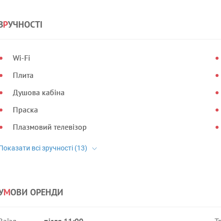
З
Р
УЧНОСТІ
Wi-Fi
Плита
Душова кабіна
Праска
Плазмовий телевізор
У
М
ОВИ ОРЕНДИ