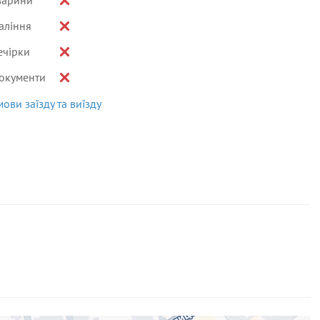
варини
аління
ечірки
окументи
мови заїзду та виїзду