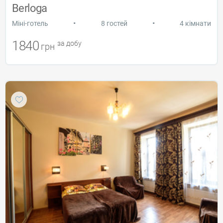
Berloga
•
•
Міні-готель
8 гостей
4 кімнати
1840
за добу
грн