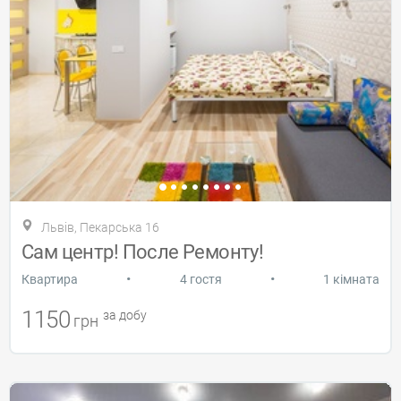
Львів, Пекарська 16
Сам центр! После Ремонту!
•
•
Квартира
4 гостя
1 кімната
1150
за добу
грн