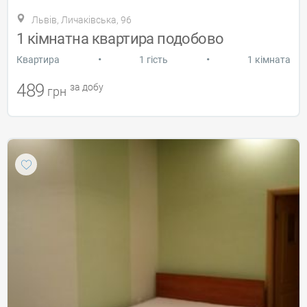
Львів, Личаківська, 96
1 кімнатна квартира подобово
•
•
Квартира
1 гість
1 кімната
489
за добу
грн