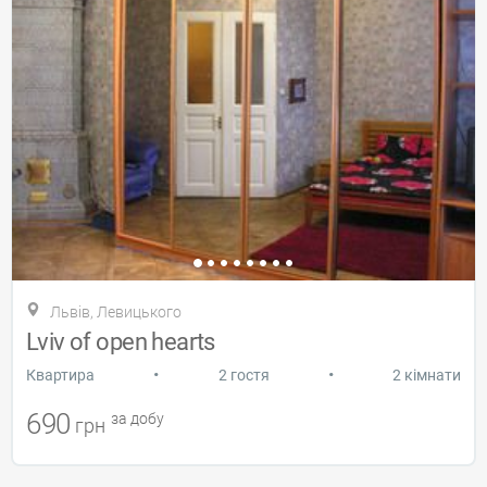
Львів, Левицького
Lviv of open hearts
•
•
Квартира
2 гостя
2 кімнати
690
за добу
грн