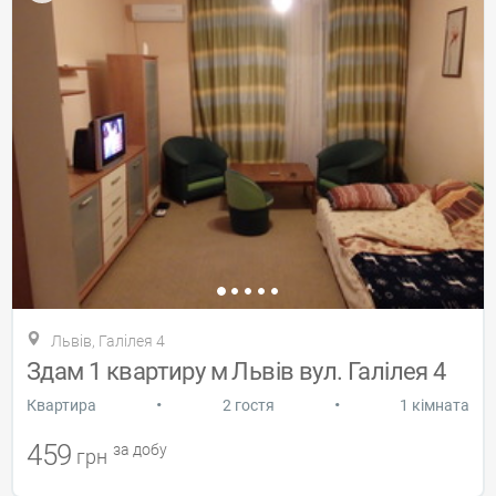
Львів, Галілея 4
Здам 1 квартиру м Львів вул. Галілея 4
•
•
Квартира
2 гостя
1 кімната
459
за добу
грн