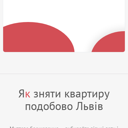
Я
к
зняти квартиру
подобово Львів