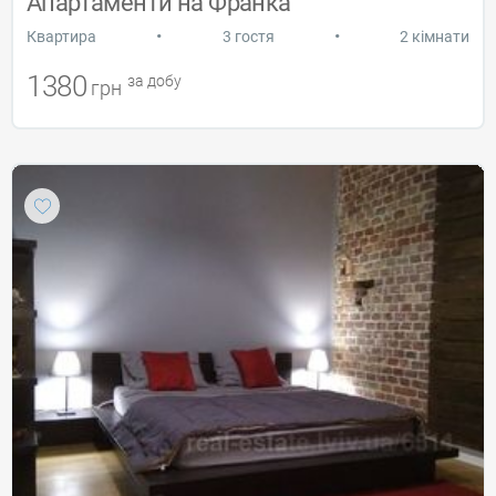
Апартаменти на Франка
•
•
Квартира
3 гостя
2 кімнати
1380
за добу
грн