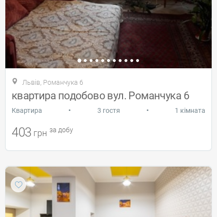
Львів, Романчука 6
квартира подобово вул. Романчука 6
•
•
Квартира
3 гостя
1 кімната
403
за добу
грн