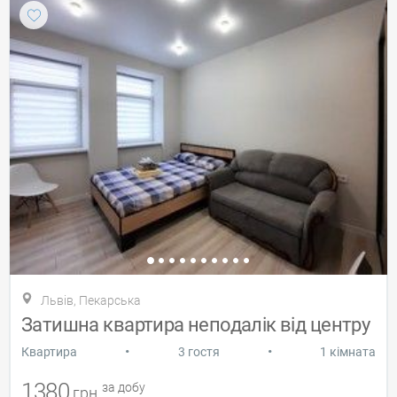
Львів, Пекарська
Затишна квартира неподалік від центру
•
•
Квартира
3 гостя
1 кімната
1380
за добу
грн