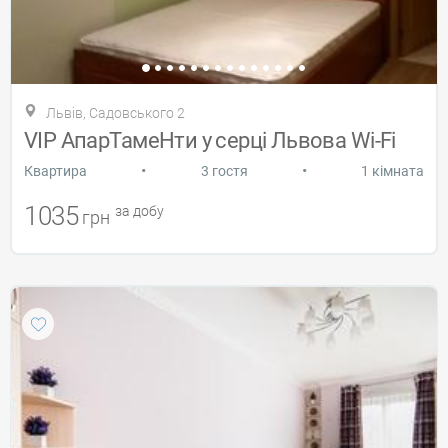
Львів, Садовського 2
VIP АпарТамеНти у серці Львова Wi-Fi
•
•
Квартира
3 гостя
1 кімната
1035
за добу
грн