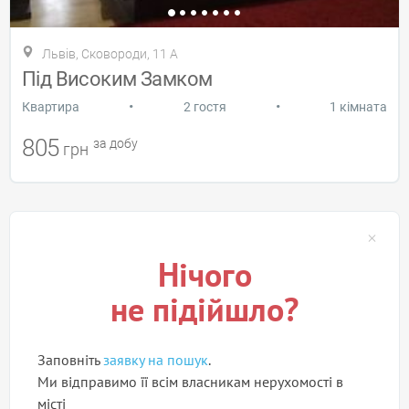
Львів, Сковороди, 11 А
Під Високим Замком
•
•
Квартира
2 гостя
1 кімната
805
за добу
грн
Нічого
не підійшло?
Заповніть
заявку на пошук
.
Ми відправимо її всім власникам нерухомості в
місті