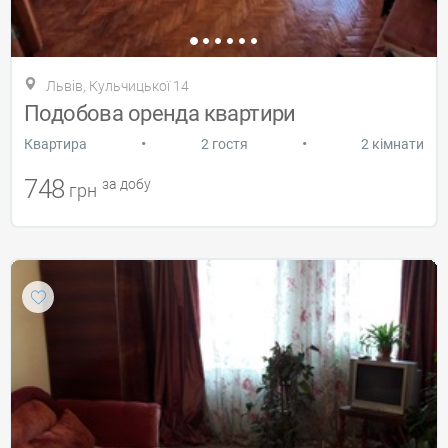
Львів, Кульчицької 14
Подобова оренда квартири
•
•
Квартира
2 гостя
2 кімнати
748
за добу
грн