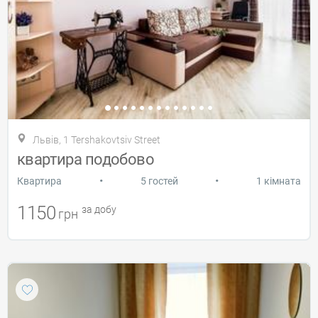
Львів, 1 Tershakovtsiv Street
квартира подобово
•
•
Квартира
5 гостей
1 кімната
1150
за добу
грн