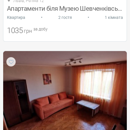
Львів, Рєпіна 12
Апартаменти біля Музею Шевченківській га
•
•
Квартира
2 гостя
1 кімната
1035
за добу
грн