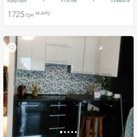
•
•
Квартира
5 гостей
3 кімнати
1725
за добу
грн