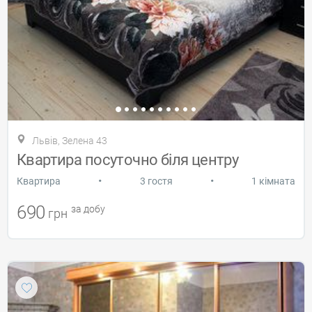
Львів, Зелена 43
Квартира поcуточно біля центру
•
•
Квартира
3 гостя
1 кімната
690
за добу
грн