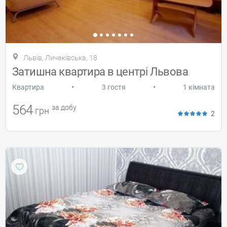
Львів, Личаківська, 18
Затишна квартира в центрі Львова
•
•
Квартира
3 гостя
1 кімната
564
за добу
грн
2