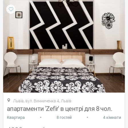
Львів, вул. Винниченка 4, Львів
апартаменти 'Zefir' в центрі для 8 чол.
•
•
Квартира
8 гостей
4 кімнати