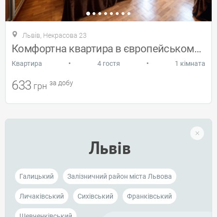
Львів, Некрасова 23
Комфортна квартира в європейському стилі
•
•
Квартира
4 гостя
1 кімната
633
за добу
грн
Львів
Галицький
Залізничний район міста Львова
Личаківський
Cихівський
Франківський
Шевченківський