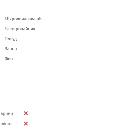
Мікрохвильова піч
Електрочайник
Посуд
Ванна
Фен
варини
аління