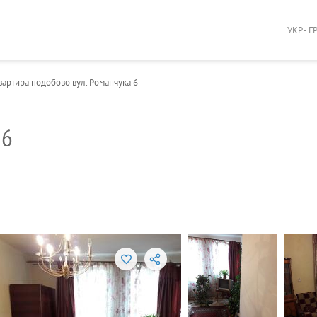
УКР - Г
вартира подобово вул. Романчука 6
 6