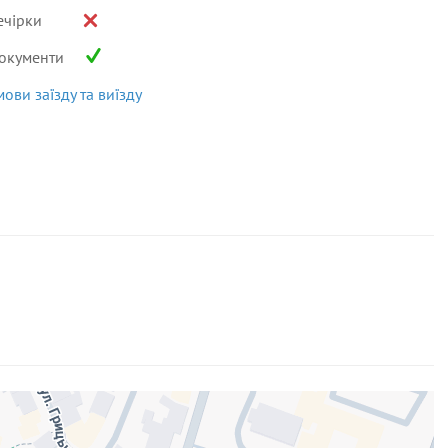
ечірки
окументи
мови заїзду та виїзду