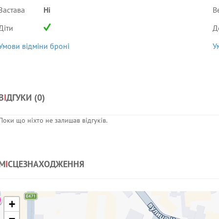
Застава
Ні
В
Діти
Д
Умови відміни броні
У
В
І
ДГУКИ (
0
)
Поки що ніхто не залишав відгуків.
М
І
СЦЕЗНАХОДЖЕННЯ
+
−