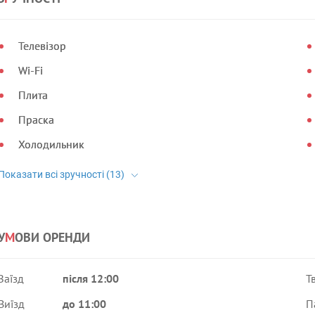
Телевізор
Wi-Fi
Плита
Праска
Холодильник
У
М
ОВИ ОРЕНДИ
Заїзд
після 12:00
Т
Виїзд
до 11:00
П