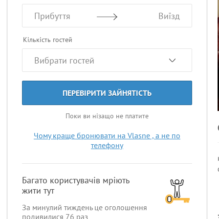
Прибуття
Виїзд
Кількість гостей
ПЕРЕВІРИТИ ЗАЙНЯТІСТЬ
Поки ви нізащо не платите
Чому краще бронювати на Vlasne , а не по
телефону
Багато користувачів мріють
жити тут
За минулий тиждень це оголошення
подивилися
76
раз