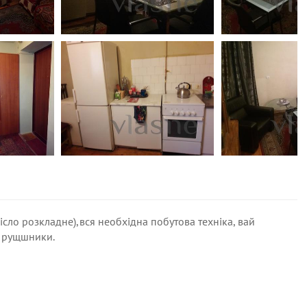
ісло розкладне),вся необхідна побутова техніка, вай
ь, рущшники.