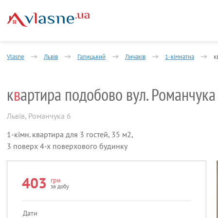
Vlasne
Львів
Галицький
Личаків
1-кімнатна
к
к
в
артира подобово вул. Романчука
Львів
,
Романчука 6
1-кімн. квартира для 3 гостей, 35 м2,
3 поверх 4-х поверхового будинку
403
грн
за добу
Дати