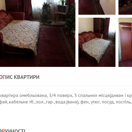
О
П
ИС КВАРТИРИ
квартира омебльована, 3/4 поверх, 3 спальних місця(диван і кр
фай,кабельне тб.,хол.,гар.,вода.(вана), фен, утюг, посуд, постіл
З
Р
УЧНОСТІ