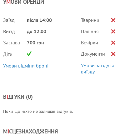
У
М
ОВИ ОРЕНДИ
Заїзд
після 14:00
Тварини
Виїзд
до 12:00
Паління
Застава
700 грн
Вечірки
Документи
Діти
Умови заїзду та
Умови відміни броні
виїзду
В
І
ДГУКИ (
0
)
Поки що ніхто не залишав відгуків.
М
І
СЦЕЗНАХОДЖЕННЯ