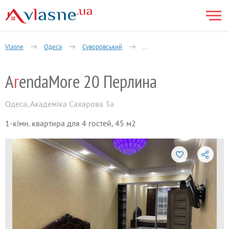
Vlasne
Одеса
Суворовський
Житловий масив ім Котовсько
A
r
endaMore 20 Перлина
Одеса
,
Академіка Сахарова 3а
1-кімн. квартира для 4 гостей, 45 м2