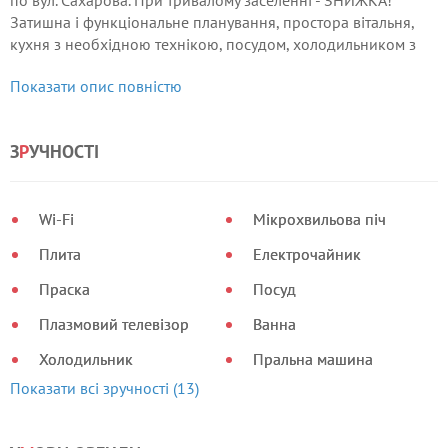
по вул. Сахарова. При тривалому заселенні - ЗНИЖКА!
Затишна і функціональне планування, простора вітальня,
кухня з необхідною технікою, посудом, холодильником з
морозильною камерою, ванна кімната і с / у.
Показати опис повністю
З
Р
УЧНОСТІ
Wi-Fi
Мікрохвильова піч
Плита
Електрочайник
Праска
Посуд
Плазмовий телевізор
Ванна
Холодильник
Пральна машина
Показати всі зручності (13)