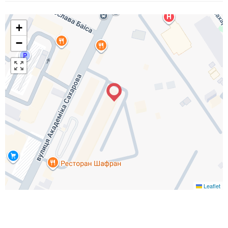
+
−
Leaflet