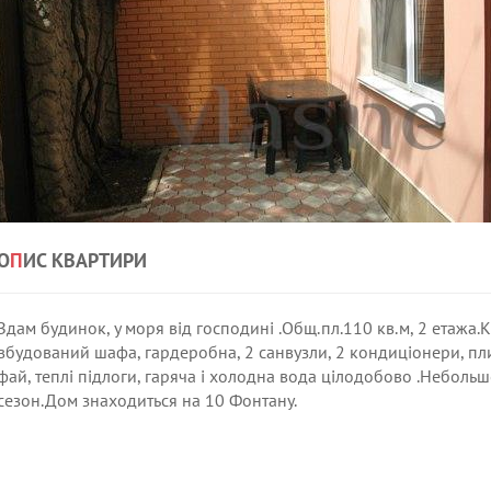
О
П
ИС КВАРТИРИ
Здам будинок, у моря від господині .Общ.пл.110 кв.м, 2 етажа.К
вбудований шафа, гардеробна, 2 санвузли, 2 кондиціонери, пли
фай, теплі підлоги, гаряча і холодна вода цілодобово .Небольш
сезон.Дом знаходиться на 10 Фонтану.