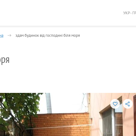
УКР - Г
на
здам будинок від господині біля моря
оря