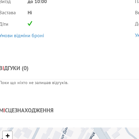
Виїзд
до 10:00
П
Застава
Ні
В
Д
Діти
У
Умови відміни броні
В
І
ДГУКИ (
0
)
Поки що ніхто не залишав відгуків.
М
І
СЦЕЗНАХОДЖЕННЯ
+