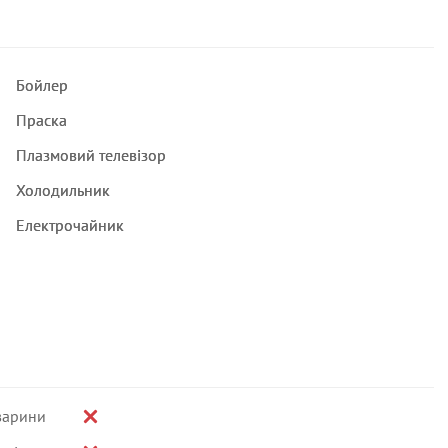
Бойлер
Праска
Плазмовий телевізор
Холодильник
Електрочайник
варини