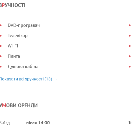
З
Р
УЧНОСТІ
DVD-програвач
Телевізор
Wi-Fi
Плита
Душова кабіна
У
М
ОВИ ОРЕНДИ
Заїзд
після 14:00
Т