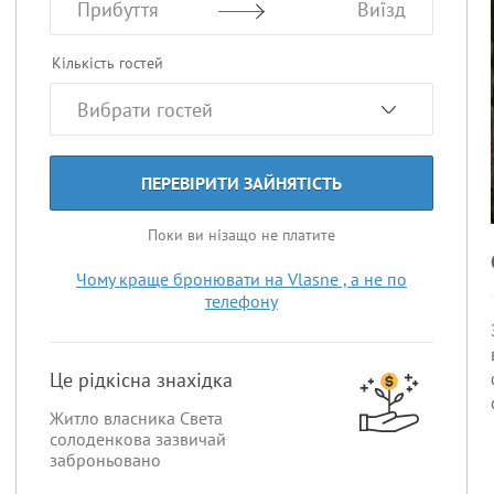
Прибуття
Виїзд
Кількість гостей
ПЕРЕВІРИТИ ЗАЙНЯТІСТЬ
Поки ви нізащо не платите
Чому краще бронювати на Vlasne , а не по
телефону
Це рідкісна знахідка
Житло власника Света
солоденкова зазвичай
заброньовано