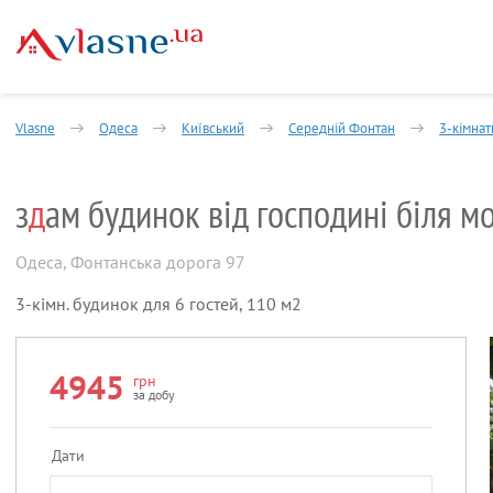
Vlasne
Одеса
Київський
Середній Фонтан
3-кімнат
з
д
ам будинок від господині біля м
Одеса
,
Фонтанська дорога 97
3-кімн. будинок для 6 гостей, 110 м2
4945
грн
за добу
Дати