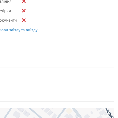
аління
ечірки
окументи
мови заїзду та виїзду