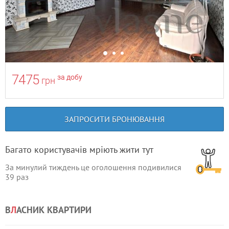
7475
за добу
грн
ЗАПРОСИТИ БРОНЮВАННЯ
Багато користувачів мріють жити тут
За минулий тиждень це оголошення подивилися
39
раз
В
Л
АСНИК КВАРТИРИ