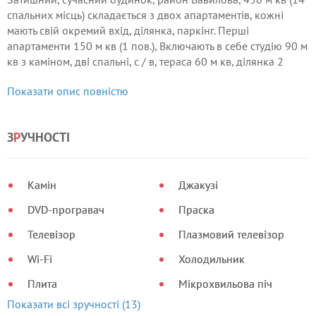
спальних місць) складається з двох апартаментів, кожні
мають свій окремий вхід, ділянка, паркінг. Перші
апартаменти 150 м кв (1 пов.), Включають в себе студію 90 м
кв з каміном, дві спальні, с / в, тераса 60 м кв, ділянка 2
сотки, парковка на 4 машини.
Показати опис повністю
З
Р
УЧНОСТІ
Камін
Джакузі
DVD-програвач
Праска
Телевізор
Плазмовий телевізор
Wi-Fi
Холодильник
Плита
Мікрохвильова піч
Показати всі зручності (13)