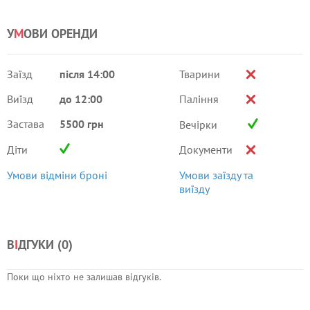
У
М
ОВИ ОРЕНДИ
Заїзд
після 14:00
Тварини
Виїзд
до 12:00
Паління
Застава
5500 грн
Вечірки
Діти
Документи
Умови відміни броні
Умови заїзду та
виїзду
В
І
ДГУКИ (
0
)
Поки що ніхто не залишав відгуків.