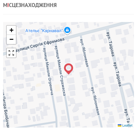
М
І
СЦЕЗНАХОДЖЕННЯ
+
−
Leaflet