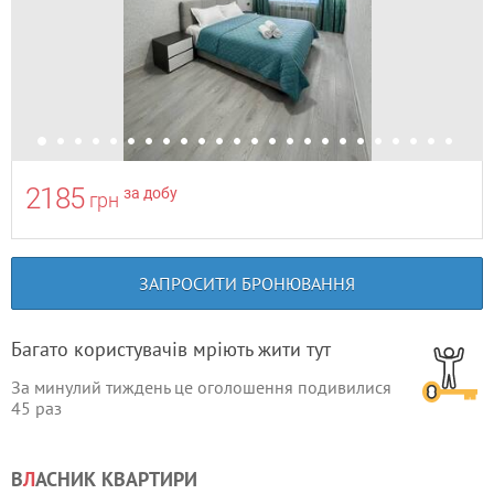
2185
за добу
грн
ЗАПРОСИТИ БРОНЮВАННЯ
Багато користувачів мріють жити тут
За минулий тиждень це оголошення подивилися
45
раз
В
Л
АСНИК КВАРТИРИ