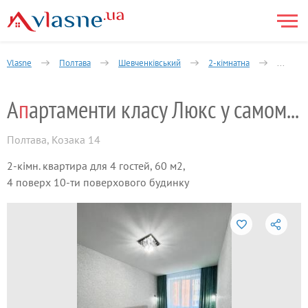
Vlasne
Полтава
Шевченківський
2-кімнатна
Апартам
А
п
артаменти класу Люкс у самому Центрі
Полтава
,
Козака 14
2-кімн. квартира для 4 гостей, 60 м2,
4 поверх 10-ти поверхового будинку