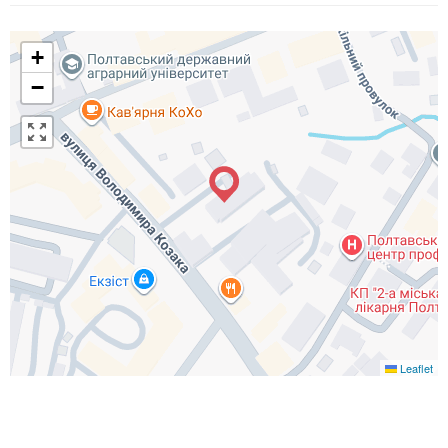
+
−
Leaflet