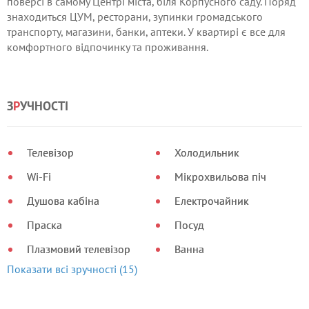
поверсі в самому Центрі міста, біля Корпусного саду. Поряд
знаходиться ЦУМ, ресторани, зупинки громадського
транспорту, магазини, банки, аптеки. У квартирі є все для
комфортного відпочинку та проживання.
З
Р
УЧНОСТІ
Телевізор
Холодильник
Wi-Fi
Мікрохвильова піч
Душова кабіна
Електрочайник
Праска
Посуд
Плазмовий телевізор
Ванна
Показати всі зручності (15)