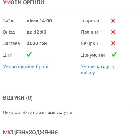
У
М
ОВИ ОРЕНДИ
Заїзд
після 14:00
Тварини
Виїзд
до 12:00
Паління
Застава
1000 грн
Вечірки
Діти
Документи
Умови відміни броні
Умови заїзду та
виїзду
В
І
ДГУКИ (
0
)
Поки що ніхто не залишав відгуків.
М
І
СЦЕЗНАХОДЖЕННЯ