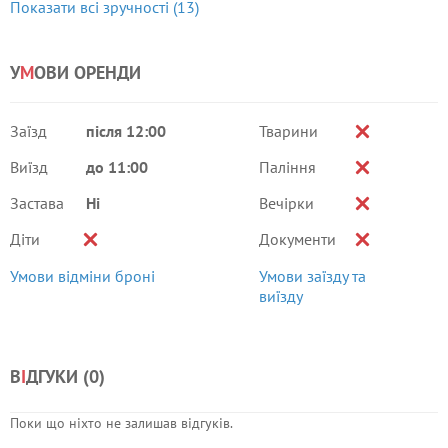
Показати всі зручності (13)
У
М
ОВИ ОРЕНДИ
Заїзд
після 12:00
Тварини
Виїзд
до 11:00
Паління
Застава
Ні
Вечірки
Діти
Документи
Умови відміни броні
Умови заїзду та
виїзду
В
І
ДГУКИ (
0
)
Поки що ніхто не залишав відгуків.