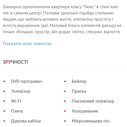
Шикарна однокімнатна квартира класу "Люкс" в стилі хай-
тек в самому центрі Полтави ідеально підійде стильним
людям, що люблять активне життя, елегантну простоту і
ясність вираження ідеї. Матовий блиск елементів декору не
тільки збільшує простір, він додає світло, створює відчуття
чистоти і неймовірної легкості.
Показати опис повністю
З
Р
УЧНОСТІ
DVD-програвач
Бойлер
Телевізор
Праска
Wi-Fi
Плазмовий телевізор
Плита
Холодильник
Душова кабіна
Мікрохвильова піч