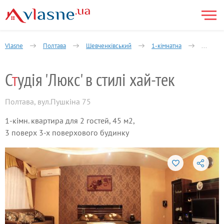
Vlasne
Полтава
Шевченківський
1-кімнатна
Рози Лю
С
т
удія 'Люкс' в стилі хай-тек
Полтава
,
вул.Пушкіна 75
1-кімн. квартира для 2 гостей, 45 м2,
3 поверх 3-х поверхового будинку