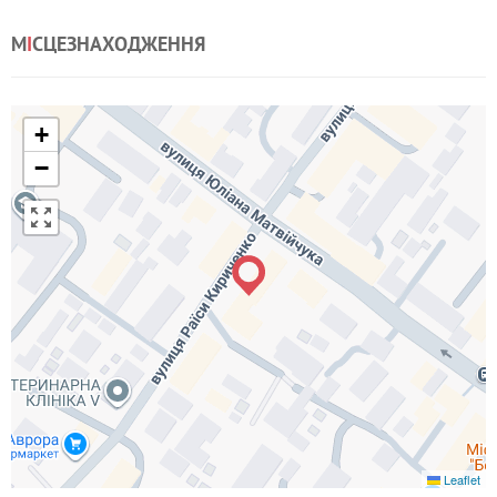
М
І
СЦЕЗНАХОДЖЕННЯ
+
−
Leaflet