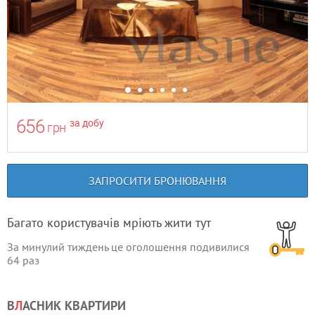
656
за добу
грн
ЗАПРОСИТИ БРОНЮВАННЯ
Багато користувачів мріють жити тут
За минулий тиждень це оголошення подивилися
64
раз
В
Л
АСНИК КВАРТИРИ