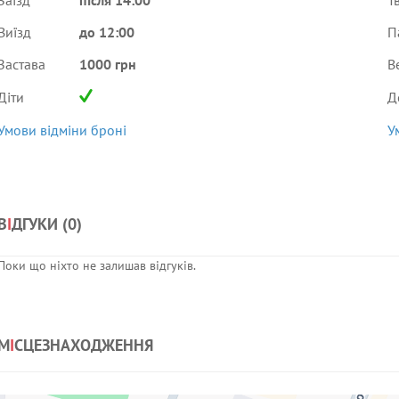
Заїзд
після 14:00
Т
Виїзд
до 12:00
П
Застава
1000 грн
В
Діти
Д
Умови відміни броні
У
В
І
ДГУКИ (
0
)
Поки що ніхто не залишав відгуків.
М
І
СЦЕЗНАХОДЖЕННЯ