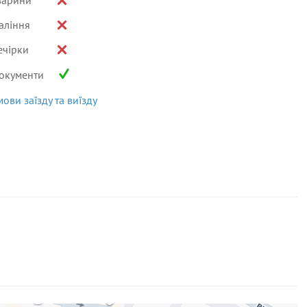
варини
аління
ечірки
окументи
мови заїзду та виїзду