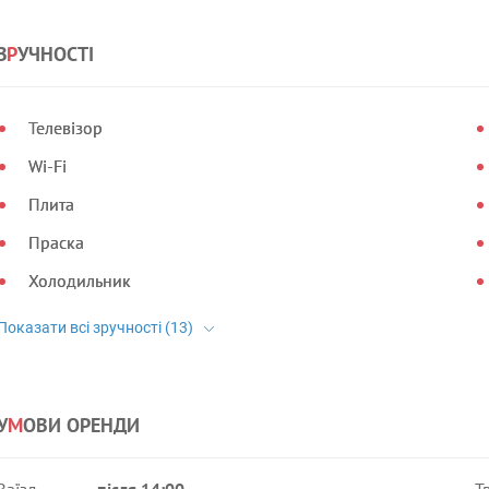
З
Р
УЧНОСТІ
Телевізор
Wi-Fi
Плита
Праска
Холодильник
У
М
ОВИ ОРЕНДИ