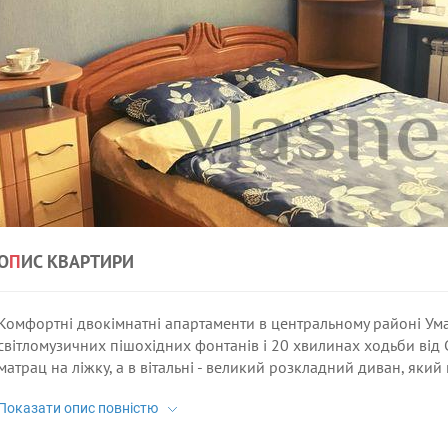
О
П
ИС КВАРТИРИ
Комфортні двокімнатні апартаменти в центральному районі Ума
світломузичних пішохідних фонтанів і 20 хвилинах ходьби від 
матрац на ліжку, а в вітальні - великий розкладний диван, який п