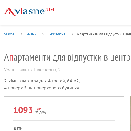
Vlasne
Умань
2-кімнатна
Апартаменти для відпустки в цент
А
п
артаменти для відпустки в центр
Умань
,
вулиця Інженерна, 2
2-кімн. квартира для 4 гостей, 64 м2,
4 поверх 5-ти поверхового будинку
1093
грн
за добу
Дати