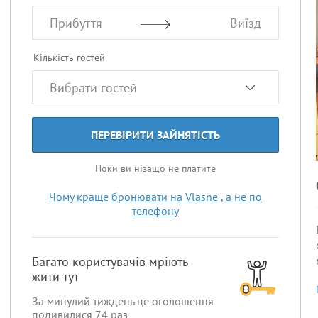
Прибуття
Виїзд
Кількість гостей
ПЕРЕВІРИТИ ЗАЙНЯТІСТЬ
Поки ви нізащо не платите
Чому краще бронювати на Vlasne , а не по
телефону
Багато користувачів мріють
жити тут
За минулий тиждень це оголошення
подивилися
74
раз