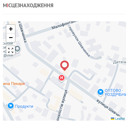
М
І
СЦЕЗНАХОДЖЕННЯ
+
−
Leaflet