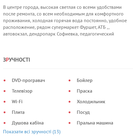
В центре города, высокая светлая со всеми удобствами
после ремонта, со всем необходимым для комфортного
проживания, холодная горячая вода постоянно, удобное
расположение, рядом супермаркет Фуршет, АТБ ,,
автовокзал, дендропарк Софиевка, педагогический
университет.Посьтель и полотенца прелагаются.Улица
освещенная в 24 00 Рядом остановки маршрутного такси,
отделение банка, пиццерия, новая почта.
З
Р
УЧНОСТІ
DVD-програвач
Бойлер
Телевізор
Праска
Wi-Fi
Холодильник
Плита
Посуд
Душова кабіна
Пральна машина
Показати всі зручності (13)