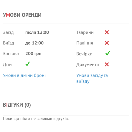
У
М
ОВИ ОРЕНДИ
Заїзд
після 13:00
Тварини
Виїзд
до 12:00
Паління
Застава
200 грн
Вечірки
Діти
Документи
Умови відміни броні
Умови заїзду та
виїзду
В
І
ДГУКИ (
0
)
Поки що ніхто не залишав відгуків.