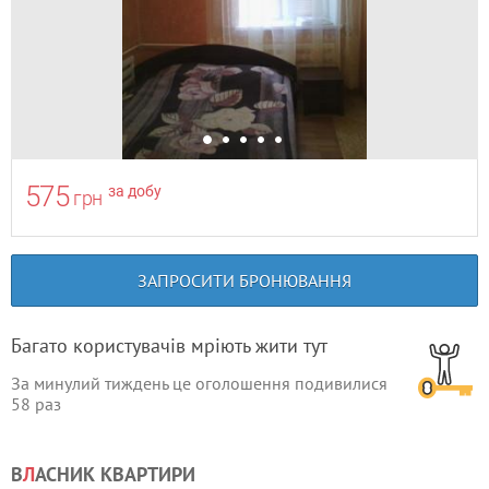
575
за добу
грн
ЗАПРОСИТИ БРОНЮВАННЯ
Багато користувачів мріють жити тут
За минулий тиждень це оголошення подивилися
58
раз
В
Л
АСНИК КВАРТИРИ