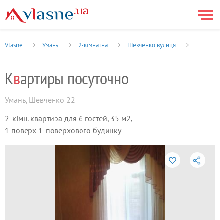
Vlasne
Умань
2-кімнатна
Шевченко вулиця
Квартир
К
в
артиры посуточно
Умань
,
Шевченко 22
2-кімн. квартира для 6 гостей, 35 м2,
1 поверх 1-поверхового будинку