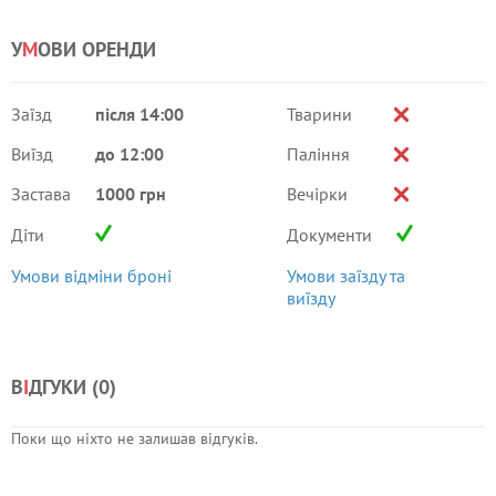
У
М
ОВИ ОРЕНДИ
Заїзд
після 14:00
Тварини
Виїзд
до 12:00
Паління
Застава
1000 грн
Вечірки
Діти
Документи
Умови відміни броні
Умови заїзду та
виїзду
В
І
ДГУКИ (
0
)
Поки що ніхто не залишав відгуків.