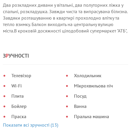
Два розкладних дивани у вітальні, два полуторних ліжка у
спальні, розкладушка. Завжди чиста та випрасувана білизна.
Завдяки розташуванню в квартирі прохолодно влітку та
тепло взимку. Балкон виходить на центральну вулицю
міста.В кроковій досяжності цілодобовий супермаркет "АТБ",
ресторан, мініринок, автостоянки, аптеки,
банкомати.Куріння тільки на балконі.Надаю звітні
документи для відряджених.
З
Р
УЧНОСТІ
Телевізор
Холодильник
Wi-Fi
Мікрохвильова піч
Плита
Посуд
Бойлер
Ванна
Праска
Пральна машина
Показати всі зручності (13)