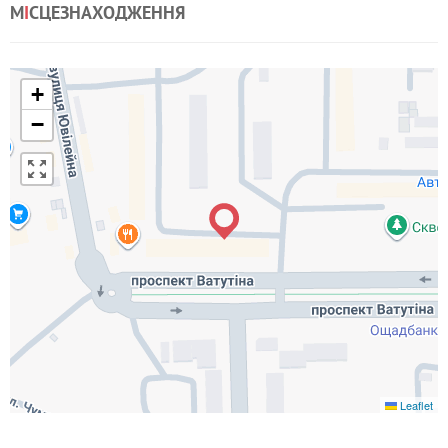
М
І
СЦЕЗНАХОДЖЕННЯ
+
−
Leaflet