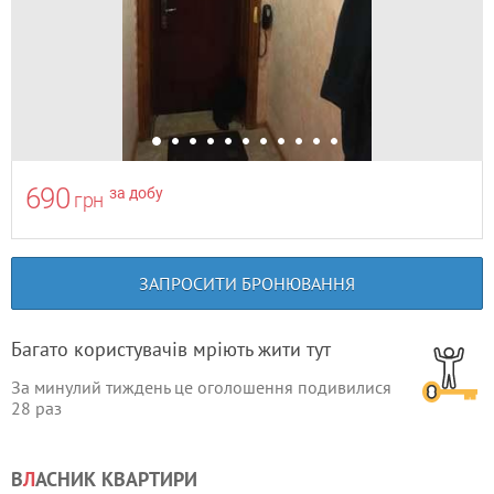
690
за добу
грн
ЗАПРОСИТИ БРОНЮВАННЯ
Багато користувачів мріють жити тут
За минулий тиждень це оголошення подивилися
28
раз
В
Л
АСНИК КВАРТИРИ