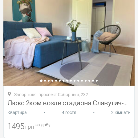
Запоріжжя, проспект Соборный, 232
Люкс 2ком возле стадиона Славутич-Арена
•
•
Квартира
4 гостя
2 кімнати
1495
за добу
грн