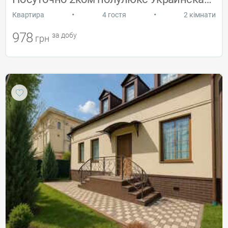
•
•
Квартира
4 гостя
2 кімнати
978
за добу
грн