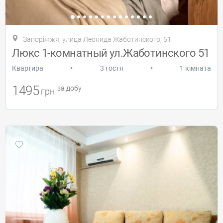
Запоріжжя, улица Леонида Жаботинского, 51
Люкс 1-комнатный ул.Жаботинского 51
•
•
Квартира
3 гостя
1 кімната
1495
за добу
грн