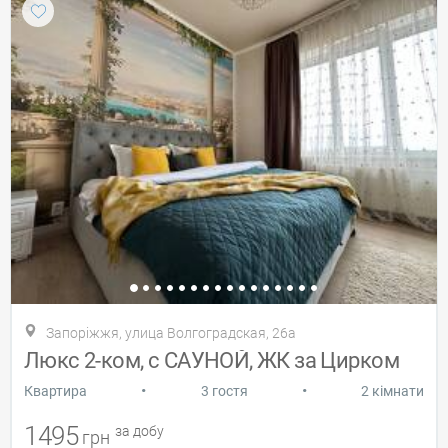
Запоріжжя, улица Волгоградская, 26а
Люкс 2-ком, с САУНОЙ, ЖК за Цирком
•
•
Квартира
3 гостя
2 кімнати
1495
за добу
грн