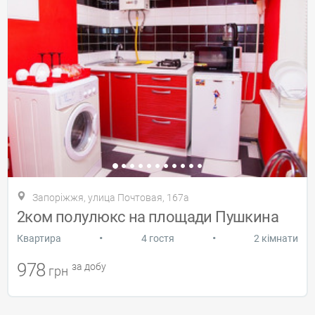
Запоріжжя, улица Почтовая, 167а
2ком полулюкс на площади Пушкина
•
•
Квартира
4 гостя
2 кімнати
978
за добу
грн