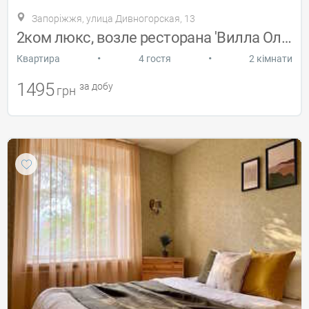
Запоріжжя, улица Дивногорская, 13
2ком люкс, возле ресторана 'Вилла Олива'
•
•
Квартира
4 гостя
2 кімнати
1495
за добу
грн