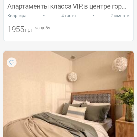
Апартаменты класса VIP, в центре города
•
•
Квартира
4 гостя
2 кімнати
1955
за добу
грн