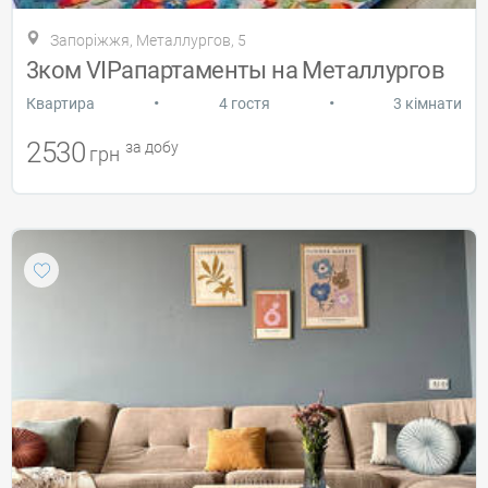
Запоріжжя, Металлургов, 5
3ком VIPапартаменты на Металлургов
•
•
Квартира
4 гостя
3 кімнати
2530
за добу
грн