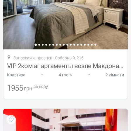
Запоріжжя, проспект Соборный, 216
VIP 2ком апартаменты возле Макдональдса
•
•
Квартира
4 гостя
2 кімнати
1955
за добу
грн