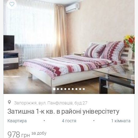
Запоріжжя, вул. Панфіловців, буд.27
Затишна 1-к кв. в районі універсітету
•
•
Квартира
4 гостя
1 кімната
978
за добу
грн