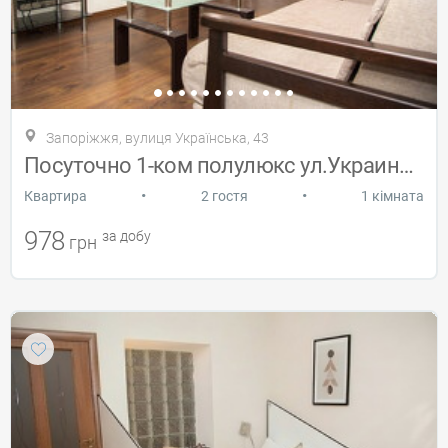
Запоріжжя, вулиця Українська, 43
Посуточно 1-ком полулюкс ул.Украинская
•
•
Квартира
2 гостя
1 кімната
978
за добу
грн