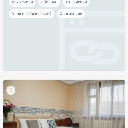
Ленінський
Оболонь
Жовтневий
Орджонекідзовський
Хортицький