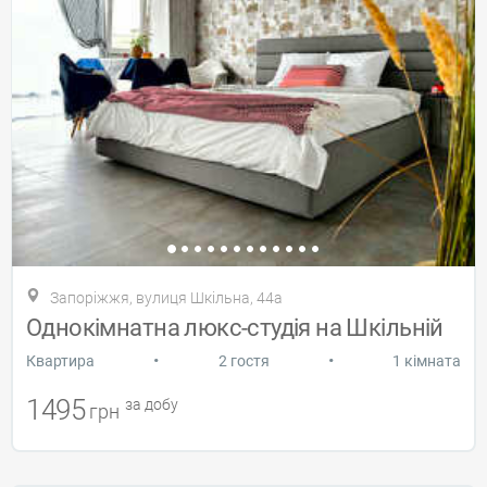
Запоріжжя, вулиця Шкільна, 44а
Однокімнатна люкс-студія на Шкільній
•
•
Квартира
2 гостя
1 кімната
1495
за добу
грн