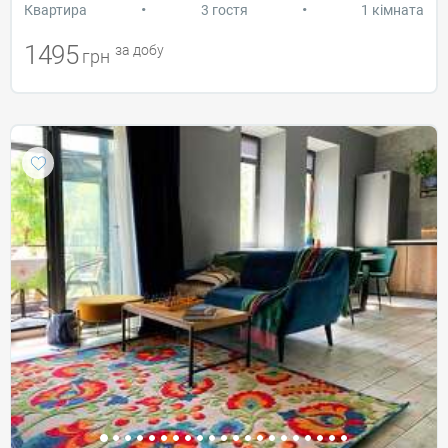
•
•
Квартира
3 гостя
1 кімната
1495
за добу
грн