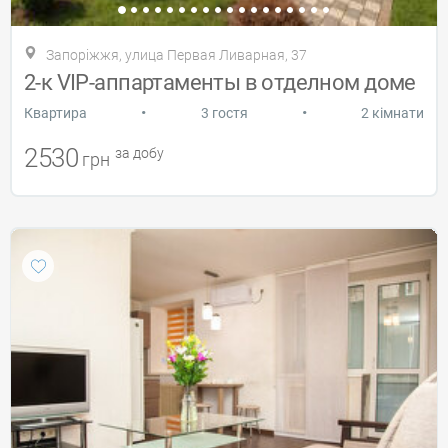
Запоріжжя, улица Первая Ливарная, 37
2-к VIP-аппартаменты в отделном доме
•
•
Квартира
3 гостя
2 кімнати
2530
за добу
грн