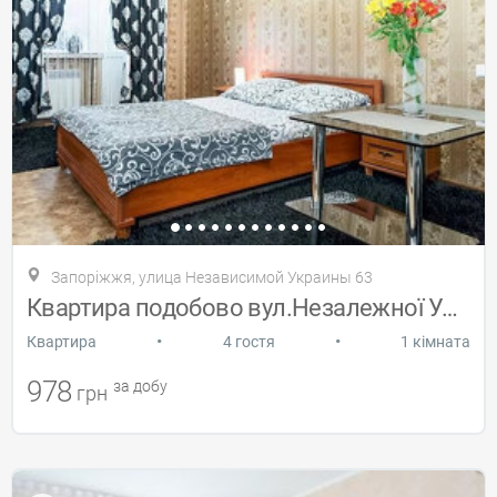
Запоріжжя, улица Независимой Украины 63
Квартира подобово вул.Незалежної України
•
•
Квартира
4 гостя
1 кімната
978
за добу
грн