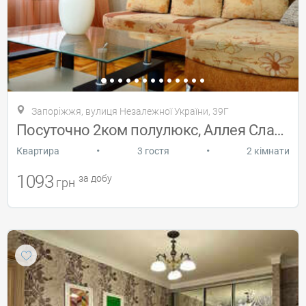
Запоріжжя, вулиця Незалежної України, 39Г
Посуточно 2ком полулюкс, Аллея Славы
•
•
Квартира
3 гостя
2 кімнати
1093
за добу
грн