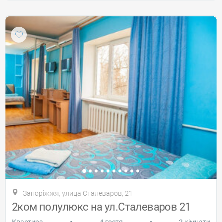
Запоріжжя, улица Сталеваров, 21
2ком полулюкс на ул.Сталеваров 21
•
•
Квартира
4 гостя
2 кімнати