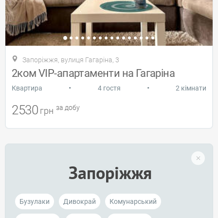
Запоріжжя, вулиця Гагаріна, 3
2ком VIP-апартаменти на Гагаріна
•
•
Квартира
4 гостя
2 кімнати
2530
за добу
грн
Запоріжжя
Бузулаки
Дивокрай
Комунарський