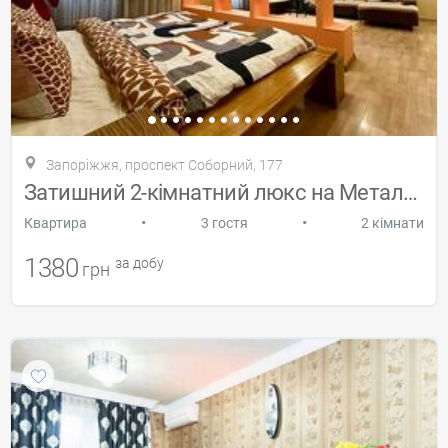
Запоріжжя, проспект Соборний, 177
Затишний 2-кімнатний люкс на Металургів
•
•
Квартира
3 гостя
2 кімнати
1380
за добу
грн