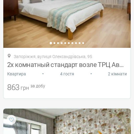
Запоріжжя, вулиця Олександрівська, 95
2х комнатный стандарт возле ТРЦ Аврора
•
•
Квартира
4 гостя
2 кімнати
863
за добу
грн