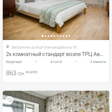
Запоріжжя, вулиця Олександрівська, 95
2х комнатный стандарт возле ТРЦ Аврора
•
•
Квартира
4 гостя
2 кімнати
863
за добу
грн