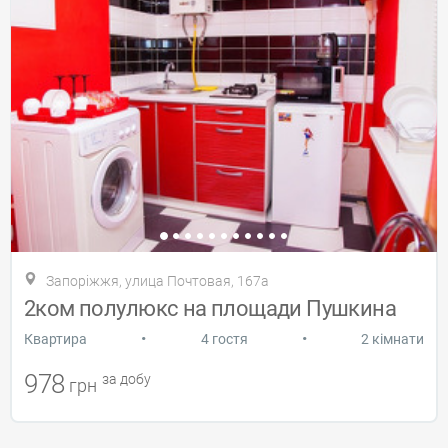
Запоріжжя, улица Почтовая, 167а
2ком полулюкс на площади Пушкина
•
•
Квартира
4 гостя
2 кімнати
978
за добу
грн