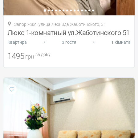
Запоріжжя, улица Леонида Жаботинского, 51
Люкс 1-комнатный ул.Жаботинского 51
•
•
Квартира
3 гостя
1 кімната
1495
за добу
грн