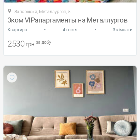
Запоріжжя, Металлургов, 5
3ком VIPапартаменты на Металлургов
•
•
Квартира
4 гостя
3 кімнати
2530
за добу
грн