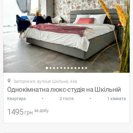
Запоріжжя, вулиця Шкільна, 44а
Однокімнатна люкс-студія на Шкільній
•
•
Квартира
2 гостя
1 кімната
1495
за добу
грн