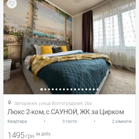
Запоріжжя, улица Волгоградская, 26а
Люкс 2-ком, с САУНОЙ, ЖК за Цирком
•
•
Квартира
3 гостя
2 кімнати
1495
за добу
грн