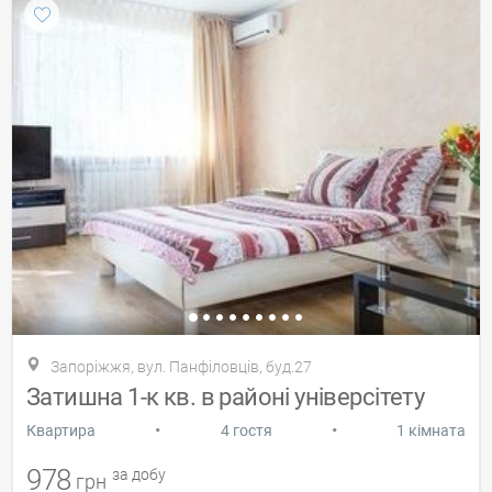
Запоріжжя, вул. Панфіловців, буд.27
Затишна 1-к кв. в районі універсітету
•
•
Квартира
4 гостя
1 кімната
978
за добу
грн