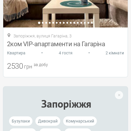
Запоріжжя, вулиця Гагаріна, 3
2ком VIP-апартаменти на Гагаріна
•
•
Квартира
4 гостя
2 кімнати
2530
за добу
грн
Запоріжжя
Бузулаки
Дивокрай
Комунарський