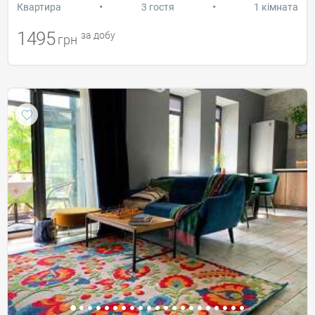
•
•
Квартира
3 гостя
1 кімната
1495
за добу
грн