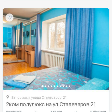
Запоріжжя, улица Сталеваров, 21
2ком полулюкс на ул.Сталеваров 21
•
•
Квартира
4 гостя
2 кімнати