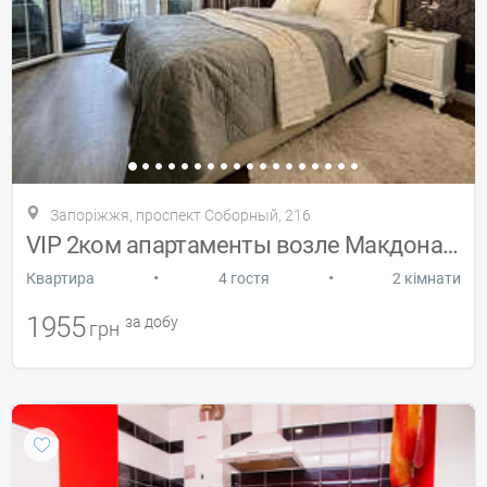
Запоріжжя, проспект Соборный, 216
VIP 2ком апартаменты возле Макдональдса
•
•
Квартира
4 гостя
2 кімнати
1955
за добу
грн