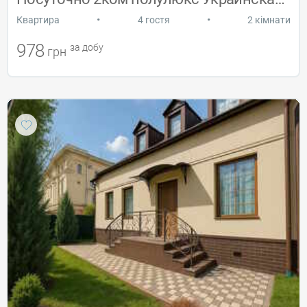
•
•
Квартира
4 гостя
2 кімнати
978
за добу
грн