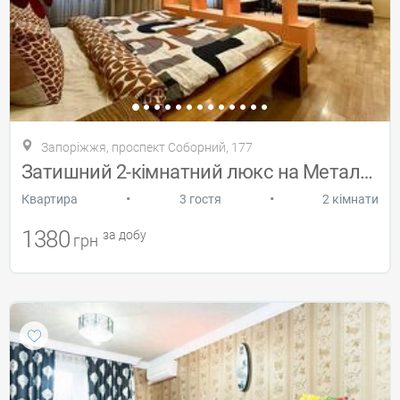
Запоріжжя, проспект Соборний, 177
Затишний 2-кімнатний люкс на Металургів
•
•
Квартира
3 гостя
2 кімнати
1380
за добу
грн