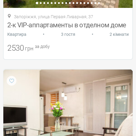
Запоріжжя, улица Первая Ливарная, 37
2-к VIP-аппартаменты в отделном доме
•
•
Квартира
3 гостя
2 кімнати
2530
за добу
грн