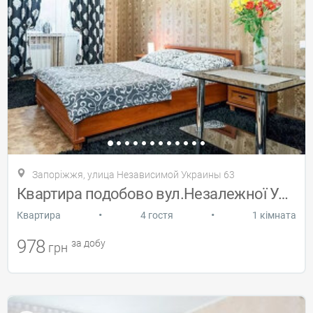
Запоріжжя, улица Независимой Украины 63
Квартира подобово вул.Незалежної України
•
•
Квартира
4 гостя
1 кімната
978
за добу
грн