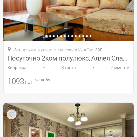
Запоріжжя, вулиця Незалежної України, 39Г
Посуточно 2ком полулюкс, Аллея Славы
•
•
Квартира
3 гостя
2 кімнати
1093
за добу
грн