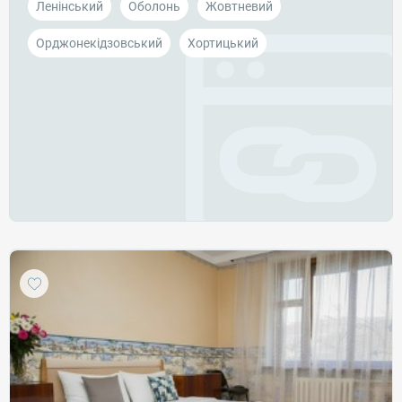
Ленінський
Оболонь
Жовтневий
Орджонекідзовський
Хортицький