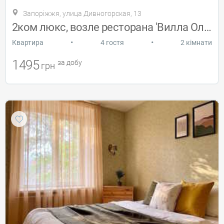
Запоріжжя, улица Дивногорская, 13
2ком люкс, возле ресторана 'Вилла Олива'
•
•
Квартира
4 гостя
2 кімнати
1495
за добу
грн