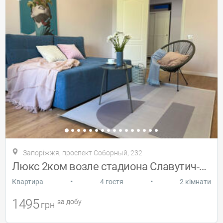
Запоріжжя, проспект Соборный, 232
Люкс 2ком возле стадиона Славутич-Арена
•
•
Квартира
4 гостя
2 кімнати
1495
за добу
грн