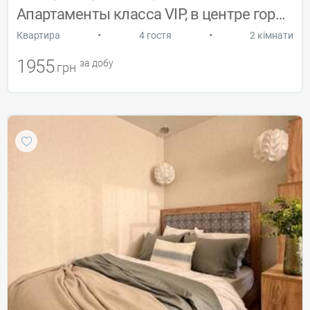
Апартаменты класса VIP, в центре города
•
•
Квартира
4 гостя
2 кімнати
1955
за добу
грн