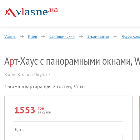
Vlasne
Киев
Святошинский
1-комнатная
Якуба Кол
А
р
т-Хаус с панорамными окнами, W
Киев
,
Коласа Якуба 7
1-комн. квартира для 2 гостей, 35 м2
1553
грн
за сутки
Даты