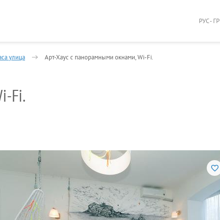
РУС - Г
аса улица
Арт-Хаус с панорамными окнами, Wi-Fi.
i-Fi.