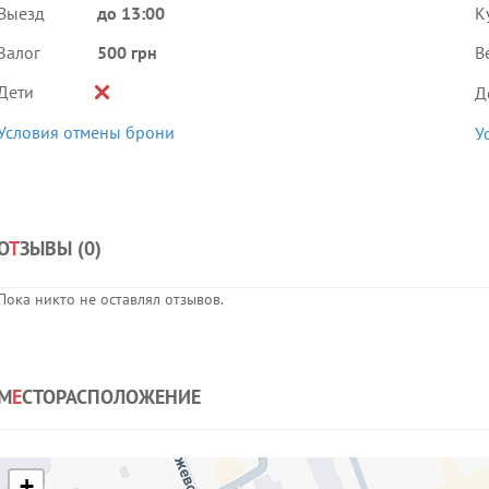
Выезд
до 13:00
К
Залог
500 грн
В
Дети
Д
Условия отмены брони
У
О
Т
ЗЫВЫ (
0
)
Пока никто не оставлял отзывов.
М
Е
СТОРАСПОЛОЖЕНИЕ
+