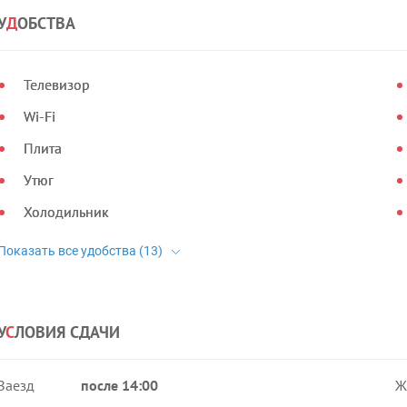
У
Д
ОБСТВА
Телевизор
Wi-Fi
Плита
Утюг
Холодильник
У
С
ЛОВИЯ СДАЧИ
Заезд
после 14:00
Ж