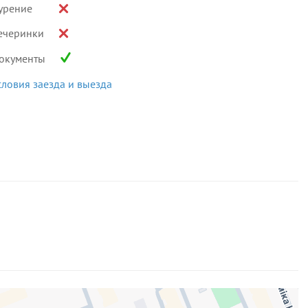
урение
ечеринки
окументы
словия заезда и выезда