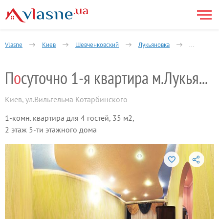
Vlasne
Киев
Шевченковский
Лукьяновка
1-комнатн
П
о
суточно 1-я квартира м.Лукьяновская
Киев
,
ул.Вильгельма Котарбинского
1-комн. квартира для 4 гостей, 35 м2,
2 этаж 5-ти этажного дома