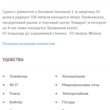
Сдаем с ремонтом и бытовой техникой 1-ю квартиру. От
дома в радиусе 500 метров находится метро Лукяновское,
продуктовый рынок и торговый центр "Квадрат", в котором
на 4-ом этаже находится "Домашняя кухня".
От подъезда до охраняемой стоянки - 50 метров. Вблизи
дома расположены
Показать описание полностью
магазины,банки,киоски,кафе,рестораны, салоны красоты.
У
Д
ОБСТВА
Телевизор
Холодильник
Wi-Fi
Микроволновая печь
Плита
Электрочайник
Бойлер
Посуда