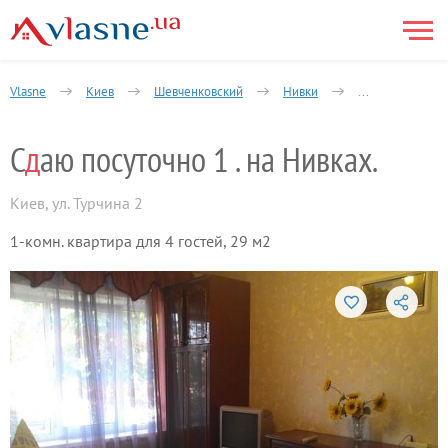
Vlasne
Киев
Шевченковский
Нивки
1-комнатная
С
д
аю посуточно 1 . на Нивках.
Киев
,
ул. Турчина 2
1-комн. квартира для 4 гостей, 29 м2