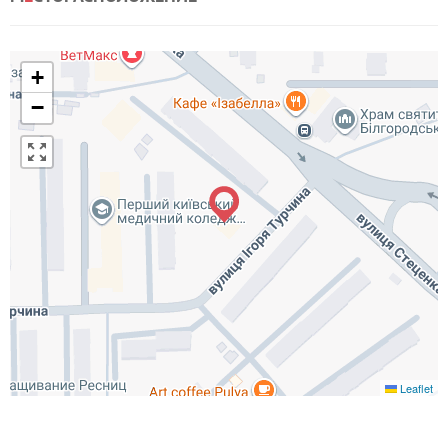
+
−
Leaflet