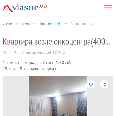
Vlasne
Киев
Голосеевский
Голосеево
1-комнатная
К
в
артира возле онкоцентра(400м)посуточно
Киев
,
Пер. Коломыевський 17/31а
1-комн. квартира для 2 гостей, 30 м2,
15 этаж 15-ти этажного дома