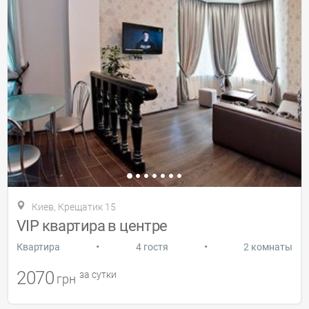
Киев, Крещатик 15
VIP квартира в центре
•
•
Квартира
4 гостя
2 комнаты
2070
за сутки
грн