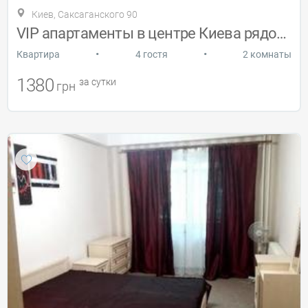
Киев, Саксаганского 90
VIP апартаменты в центре Киева рядом ЖД
•
•
Квартира
4 гостя
2 комнаты
1380
за сутки
грн