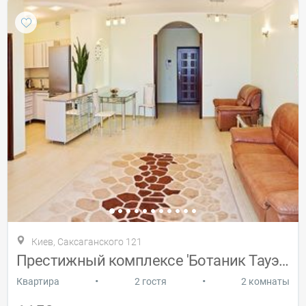
Киев, Саксаганского 121
Престижный комплексе 'Ботаник Тауэрс'
•
•
Квартира
2 гостя
2 комнаты