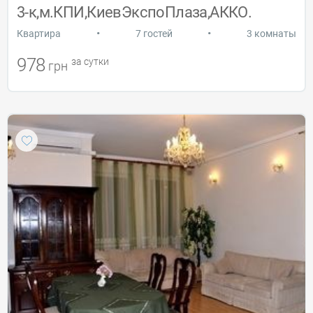
3-к,м.КПИ,КиевЭкспоПлаза,АККО.
•
•
Квартира
7 гостей
3 комнаты
978
за сутки
грн