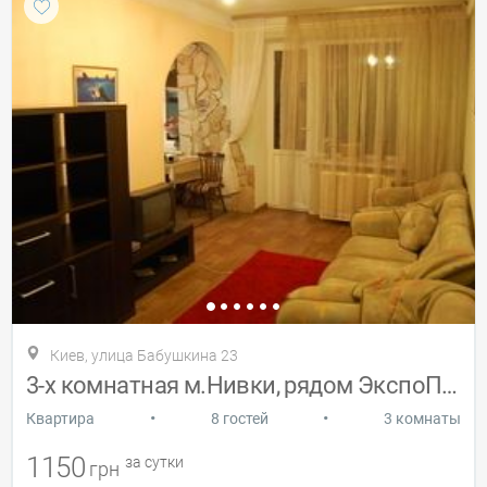
Киев, улица Бабушкина 23
3-х комнатная м.Нивки, рядом ЭкспоПлаза
•
•
Квартира
8 гостей
3 комнаты
1150
за сутки
грн