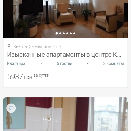
Киев, Б. Хмельницкого, 9
Изысканные апартаменты в центре Киева
•
•
Квартира
5 гостей
3 комнаты
5937
за сутки
грн