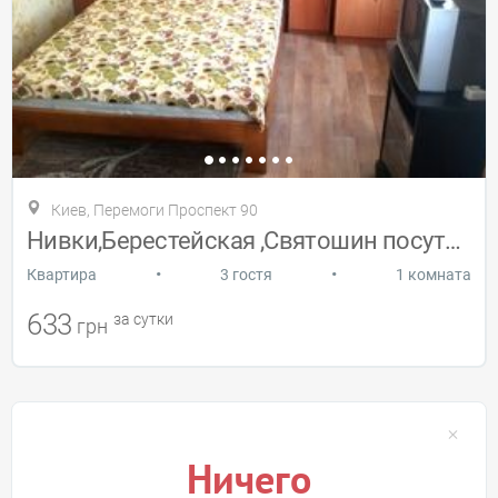
Киев, Перемоги Проспект 90
Нивки,Берестейская ,Святошин посуточно
•
•
Квартира
3 гостя
1 комната
633
за сутки
грн
Ничего