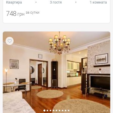
•
•
Квартира
3 гостя
1 комната
748
за сутки
грн