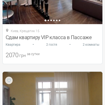
Киев, Крещатик 15
Сдам квартиру VIP класса в Пассаже
•
•
Квартира
2 гостя
2 комнаты
2070
за сутки
грн