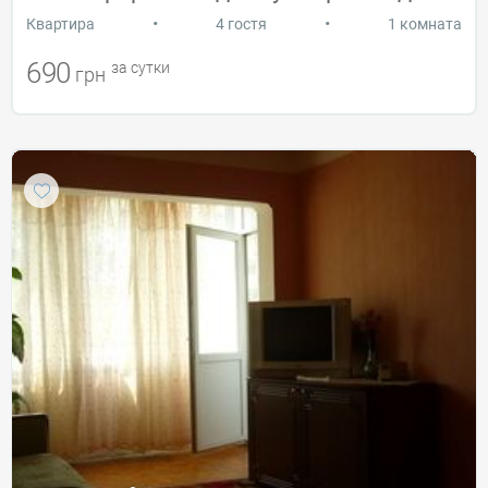
•
•
Квартира
4 гостя
1 комната
690
за сутки
грн