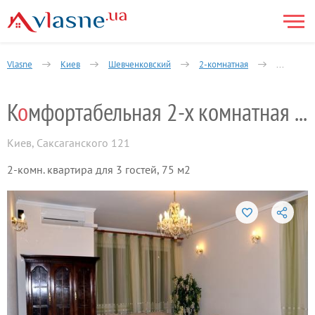
Vlasne
Киев
Шевченковский
2-комнатная
Святошин
К
о
мфортабельная 2-х комнатная квартира
Киев
,
Саксаганского 121
2-комн. квартира для 3 гостей, 75 м2