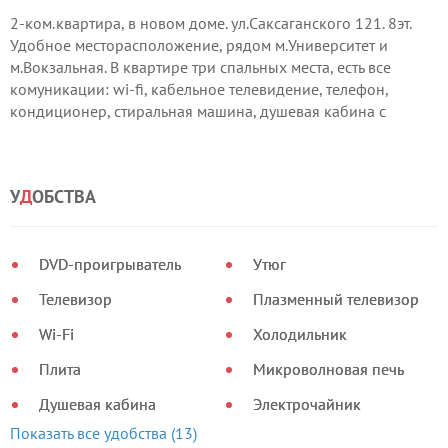
2-ком.квартира, в новом доме. ул.Саксаганского 121. 8эт.
Удобное месторасположение, рядом м.Университет и
м.Вокзальная. В квартире три спальных места, есть все
комуникации: wi-fi, кабельное телевидение, телефон,
кондиционер, стиральная машина, душевая кабина с
гидромассажем, ванная. Большая кухня-гостинная. Два
балкона с хорошим видом из окна. + Юрий. Цена 800грн./
сутки.
У
Д
ОБСТВА
DVD-проигрыватель
Утюг
Телевизор
Плазменный телевизор
Wi-Fi
Холодильник
Плита
Микроволновая печь
Душевая кабина
Электрочайник
Показать все удобства (13)