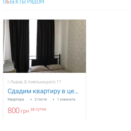
О
Б
ЪЕКТЫ РЯДОМ
г.Львов, Б.Хмельницкого 17
Сдадим квартиру в центре города
Квартира
2 гостя
1 комната
800
за сутки
грн
Находится в 0.5 км от текущего объекта