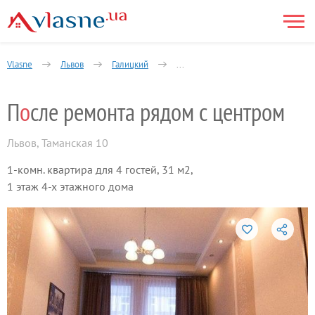
Vlasne
Львов
Галицкий
Новое Жовковское предместье
П
о
сле ремонта рядом с центром
Львов
,
Таманская 10
1-комн. квартира для 4 гостей, 31 м2,
1 этаж 4-х этажного дома