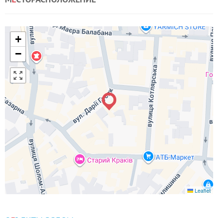
+
−
Leaflet