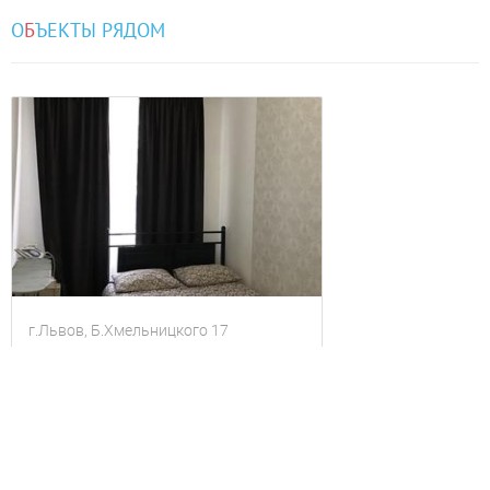
О
Б
ЪЕКТЫ РЯДОМ
г.Львов, Б.Хмельницкого 17
Сдадим квартиру в центре города
Квартира
2 гостя
1 комната
800
за сутки
грн
Находится в 1.86 км от текущего объекта