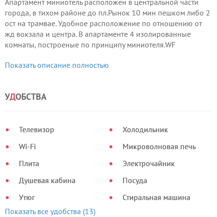
Апартамент миниотель расположен в центральной части
города, в тихом районе до пл.Рынок 10 мин пешком либо 2
ост на трамвае. Удобное расположение по отношению от
жд вокзала и центра. В апартаменте 4 изолированные
комнаты, построеные по принципу миниотеля.WF
бесплатно по всей территории. На втором ярусе помещения
Показать описание полностью
номера различной категории и вместительностью на
первом ярусе помещения кухня, барная йка зала со ликами
и стульями.
У
Д
ОБСТВА
Телевизор
Холодильник
Wi-Fi
Микроволновая печь
Плита
Электрочайник
Душевая кабина
Посуда
Утюг
Стиральная машина
Показать все удобства (13)