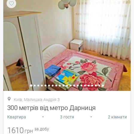
Київ, Малишка Андрія 3
300 метрів від метро Дарниця
•
•
Квартира
3 гостя
2 кімнати
1610
за добу
грн