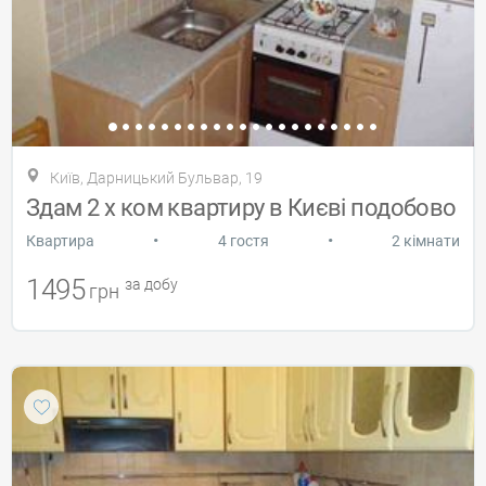
Київ, Дарницький Бульвар, 19
Здам 2 х ком квартиру в Києві подобово
•
•
Квартира
4 гостя
2 кімнати
1495
за добу
грн