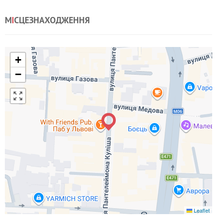
М
І
СЦЕЗНАХОДЖЕННЯ
+
−
Leaflet