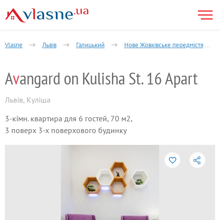
Vlasne
Львів
Галицький
Нове Жовківське передмістя
A
v
angard on Kulisha St. 16 Apart
Львів
,
Куліша
3-кімн. квартира для 6 гостей, 70 м2,
3 поверх 3-х поверхового будинку