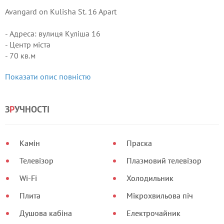
Avangard on Kulisha St. 16 Apart
- Адреса: вулиця Куліша 16
- Центр міста
- 70 кв.м
- Три спальні (3 ліжка)
Показати опис повністю
- Для проживання до 6 гостей
- Кухня студія облаштована всім необхідним
- Камін
З
Р
УЧНОСТІ
- Холодна і гаряча вода цілодобово
- два санвузла
- Автономне опалення
Камін
Праска
- Кондиціонер
- Wi-Fi
Телевізор
Плазмовий телевізор
- Постільна білизна, рушники, засоби гігієни
- Безконтактний заїзд (Сейфбокс)
Wi-Fi
Холодильник
Плита
Мікрохвильова піч
Ціна в святкові і вихідні дні обговорюється додатково.
Душова кабіна
Електрочайник