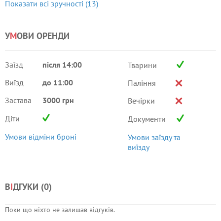
Показати всі зручності (13)
У
М
ОВИ ОРЕНДИ
Заїзд
після 14:00
Тварини
Виїзд
до 11:00
Паління
Застава
3000 грн
Вечірки
Діти
Документи
Умови відміни броні
Умови заїзду та
виїзду
В
І
ДГУКИ (
0
)
Поки що ніхто не залишав відгуків.