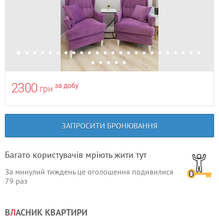
2300
за добу
грн
ЗАПРОСИТИ БРОНЮВАННЯ
Багато користувачів мріють жити тут
За минулий тиждень це оголошення подивилися
79
раз
В
Л
АСНИК КВАРТИРИ