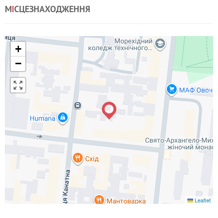
М
І
СЦЕЗНАХОДЖЕННЯ
+
−
Leaflet