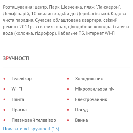
Розташування: центр, Парк Шевченка, пляж "Ланжерон",
Дельфінарій, 10 хвилин ходьби до Дерибасівської. Кодова
чиста парадна. Сучасна облаштована квартира, свіжий
ремонт 2011р. в світлих тонах, цілодобово холодна і гаряча
вода (колонка, гідрофор). Кабельне ТБ, інтернет WI-FI
швидкісний. Засклений балкон. Є додаткове спальне місце
(нова розкладачка). Посуд, свіжа постільна білизна.
Парковка для автомобіля у дворі.
З
Р
УЧНОСТІ
Телевізор
Холодильник
Wi-Fi
Мікрохвильова піч
Плита
Електрочайник
Праска
Посуд
Плазмовий телевізор
Ванна
Показати всі зручності (13)