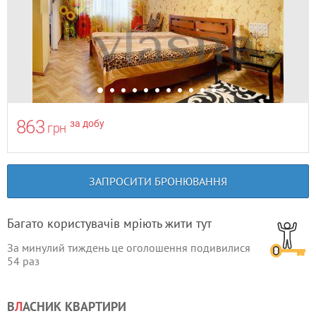
863
за добу
грн
ЗАПРОСИТИ БРОНЮВАННЯ
Багато користувачів мріють жити тут
За минулий тиждень це оголошення подивилися
54
раз
В
Л
АСНИК КВАРТИРИ