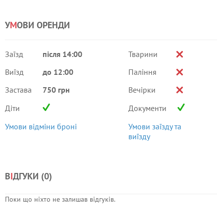
У
М
ОВИ ОРЕНДИ
Заїзд
після 14:00
Тварини
Виїзд
до 12:00
Паління
Застава
750 грн
Вечірки
Діти
Документи
Умови відміни броні
Умови заїзду та
виїзду
В
І
ДГУКИ (
0
)
Поки що ніхто не залишав відгуків.