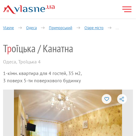
Vlasne
Одеса
Приморський
Старе місто
1-кімнатна
Т
р
оїцька / Канатна
Одеса
,
Троїцька 4
1-кімн. квартира для 4 гостей, 35 м2,
3 поверх 5-ти поверхового будинку