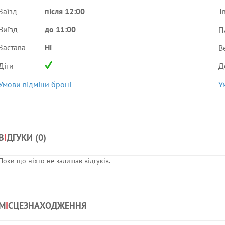
Заїзд
після 12:00
Т
Виїзд
до 11:00
П
Застава
Ні
В
Діти
Д
Умови відміни броні
У
В
І
ДГУКИ (
0
)
Поки що ніхто не залишав відгуків.
М
І
СЦЕЗНАХОДЖЕННЯ