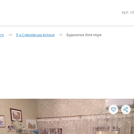
УКР - Г
ого
9-а Суворівська вулиця
Будиночок біля моря