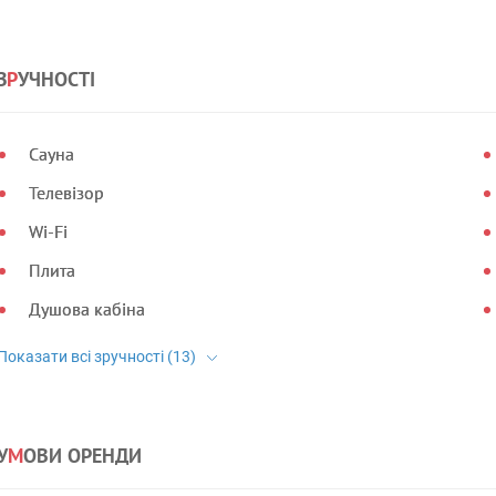
З
Р
УЧНОСТІ
Сауна
Телевізор
Wi-Fi
Плита
Душова кабіна
У
М
ОВИ ОРЕНДИ