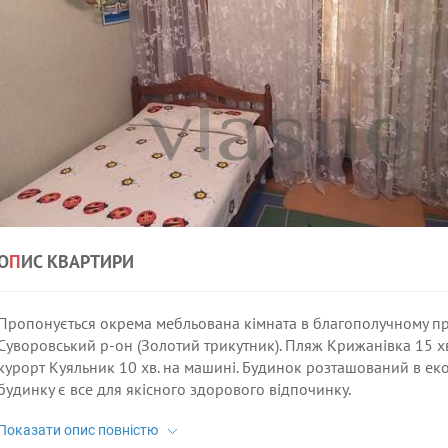
О
П
ИС КВАРТИРИ
Пропонується окрема мебльована кімната в благополучному при
Суворовський р-он (Золотий трикутник). Пляж Крижанівка 15 хв
курорт Куяльник 10 хв. на машині. Будинок розташований в еко
будинку є все для якісного здорового відпочинку.