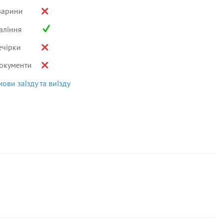
варини
аління
ечірки
окументи
мови заїзду та виїзду