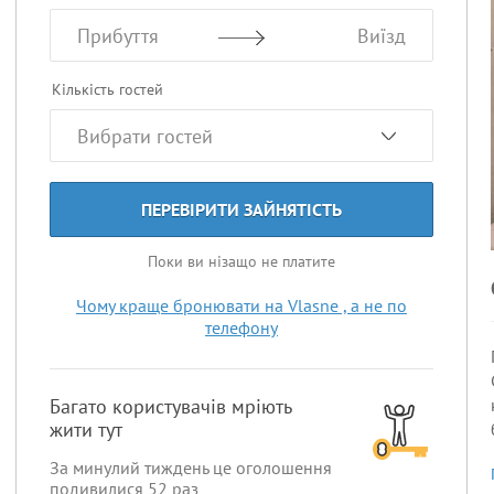
Прибуття
Виїзд
Кількість гостей
ПЕРЕВІРИТИ ЗАЙНЯТІСТЬ
Поки ви нізащо не платите
Чому краще бронювати на Vlasne , а не по
телефону
Багато користувачів мріють
жити тут
За минулий тиждень це оголошення
подивилися
52
раз