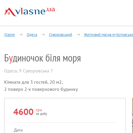
Vlasne
Одеса
Суворовський
Житловий масив ім Котовськ
Б
у
диночок біля моря
Одеса
,
9 Суворовська 7
Кімната для 3 гостей, 20 м2,
2 поверх 2-х поверхового будинку
4600
грн
за добу
Дати