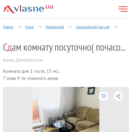
Vlasne
Киев
Дарницкий
Харьковский массив
Декаб
С
д
ам комнату посуточно( почасово)
Киев
,
Декабристов
Комната для 1 гостя, 13 м2,
7 этаж 9-ти этажного дома