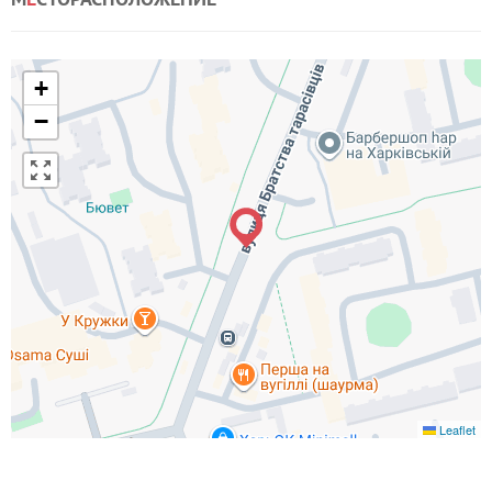
+
−
Leaflet