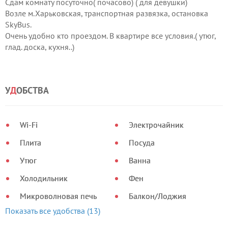
Сдам комнату посуточно( почасово) ( для девушки)
Возле м.Харьковская, транспортная развязка, остановка
SkyBus.
Очень удобно кто проездом. В квартире все условия.( утюг,
глад. доска, кухня..)
В комнате балкон, жалюзи.
У
Д
ОБСТВА
Wi-Fi
Электрочайник
Плита
Посуда
Утюг
Ванна
Холодильник
Фен
Микроволновая печь
Балкон/Лоджия
Показать все удобства (13)