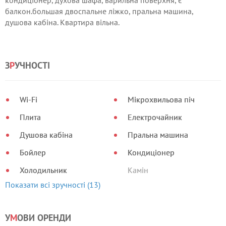
кондиціонер, духова шафа, варильна поверхня, є
балкон.большая двоспальне ліжко, пральна машина,
душова кабіна. Квартира вільна.
З
Р
УЧНОСТІ
Wi-Fi
Мікрохвильова піч
Плита
Електрочайник
Душова кабіна
Пральна машина
Бойлер
Кондиціонер
Холодильник
Камін
Показати всі зручності (13)
У
М
ОВИ ОРЕНДИ