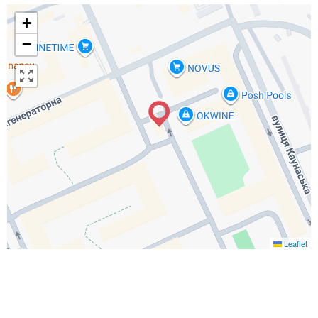
+
−
Leaflet