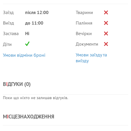
Заїзд
після 12:00
Тварини
Виїзд
до 11:00
Паління
Застава
Ні
Вечірки
Документи
Діти
Умови заїзду та
Умови відміни броні
виїзду
В
І
ДГУКИ (
0
)
Поки що ніхто не залишав відгуків.
М
І
СЦЕЗНАХОДЖЕННЯ