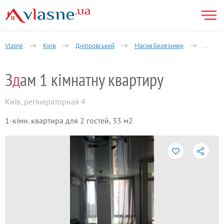
Vlasne
Київ
Дніпровський
Масив Березняки
1-кімн
З
д
ам 1 кімнатну квартиру
Київ
,
регінераторная 4
1-кімн. квартира для 2 гостей, 33 м2