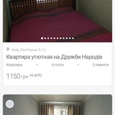
Київ, Бастіонна 3/12
Квартира утютная на Дружби Народів
•
•
Квартира
4 гостя
2 кімнати
1150
за добу
грн