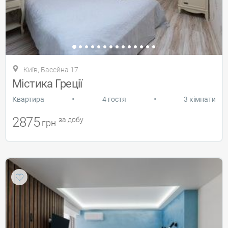
Київ, Басейна 17
Містика Греції
•
•
Квартира
4 гостя
3 кімнати
2875
за добу
грн