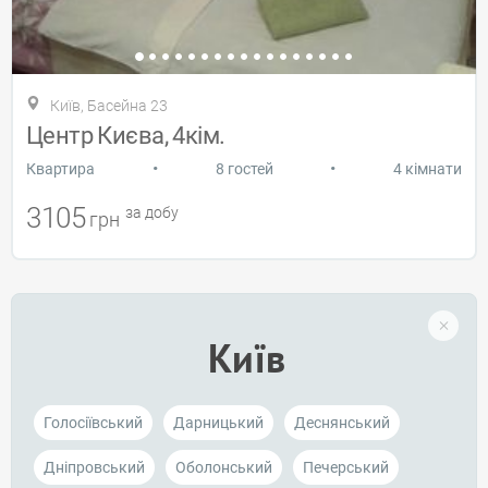
Київ, Басейна 23
Центр Києва, 4кім.
•
•
Квартира
8 гостей
4 кімнати
3105
за добу
грн
Київ
Голосіївський
Дарницький
Деснянський
Дніпровський
Оболонський
Печерський