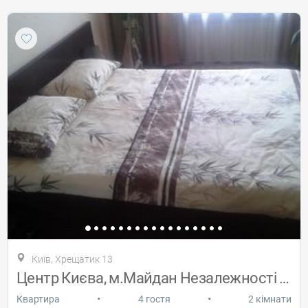
Київ, Хрещатик 13
Центр Києва, м.Майдан Незалежності 2кім.
•
•
Квартира
4 гостя
2 кімнати