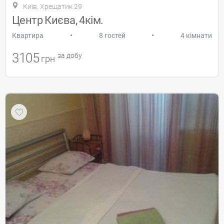
Київ, Хрещатик 29
Центр Києва, 4кім.
•
•
Квартира
8 гостей
4 кімнати
3105
за добу
грн