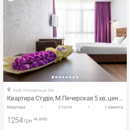
Київ, Коновальця 36е
Квартира Студія, М.Печерская 5 хв, центр
•
•
Квартира
2 гостя
1 кімната
1254
за добу
грн