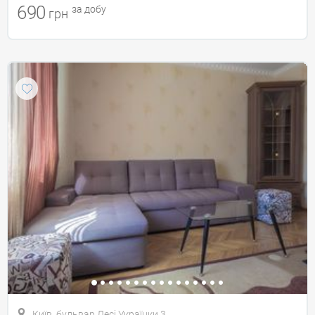
690
за добу
грн
Київ, бульвар Лесі Українки 3