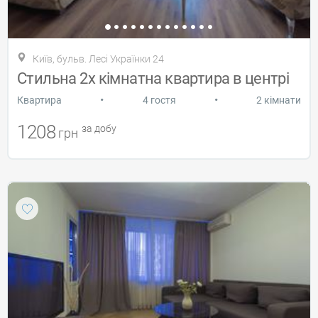
Київ, бульв. Лесі Українки 24
Стильна 2х кімнатна квартира в центрі
•
•
Квартира
4 гостя
2 кімнати
1208
за добу
грн