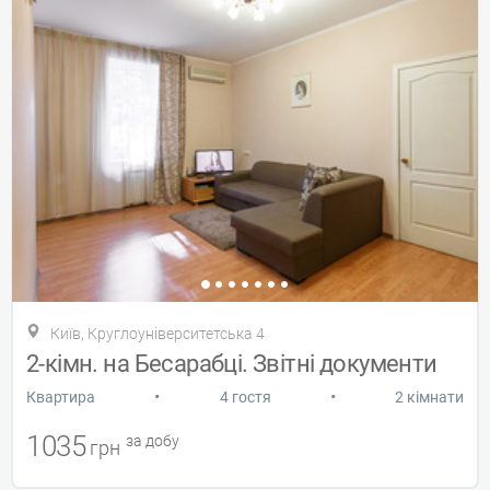
Київ, Круглоуніверситетська 4
2-кімн. на Бесарабці. Звітні документи
•
•
Квартира
4 гостя
2 кімнати
1035
за добу
грн