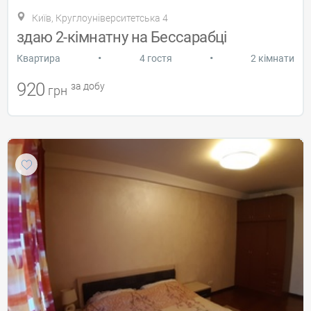
Київ, Круглоуніверситетська 4
здаю 2-кімнатну на Бессарабці
•
•
Квартира
4 гостя
2 кімнати
920
за добу
грн