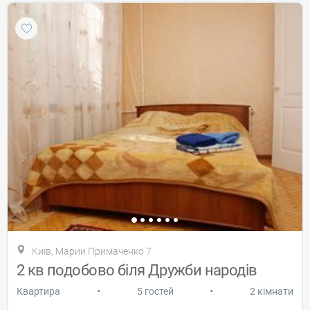
Київ, Марии Примаченко 7
2 кв подобово біля Дружби народів
•
•
Квартира
5 гостей
2 кімнати