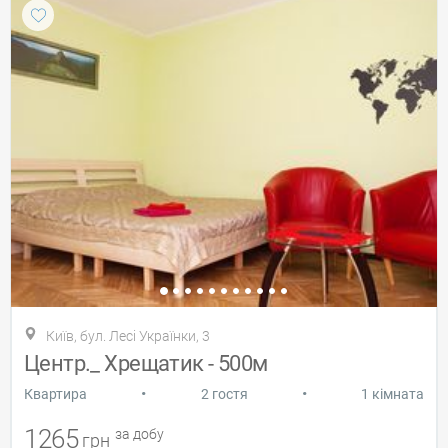
Київ, бул. Лесі Українки, 3
Центр._ Хрещатик - 500м
•
•
Квартира
2 гостя
1 кімната
1265
за добу
грн