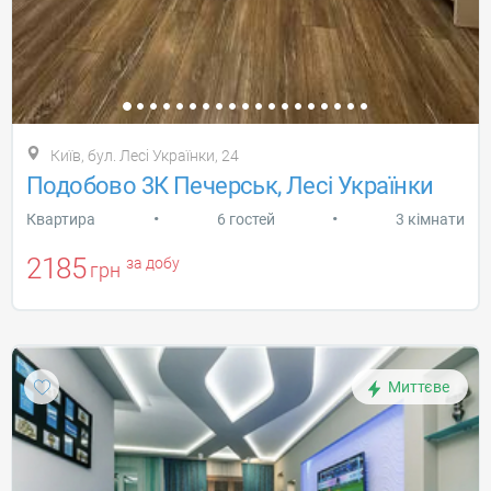
Київ, бул. Лесі Українки, 24
Подобово 3К Печерськ, Лесі Українки
•
•
Квартира
6 гостей
3 кімнати
2185
за добу
грн
Миттєве