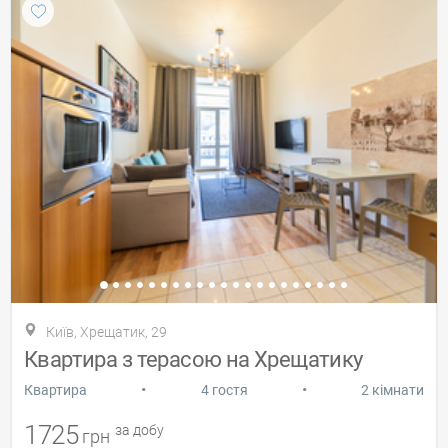
Київ, Хрещатик, 29
Квартира з терасою на Хрещатику
•
•
Квартира
4 гостя
2 кімнати
1725
за добу
грн