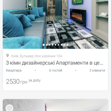
Київ, Бульвар ліси українки 10А
3 кімн дизайнерські Апартаменти в центрі
•
•
Квартира
6 гостей
3 кімнати
2530
за добу
грн