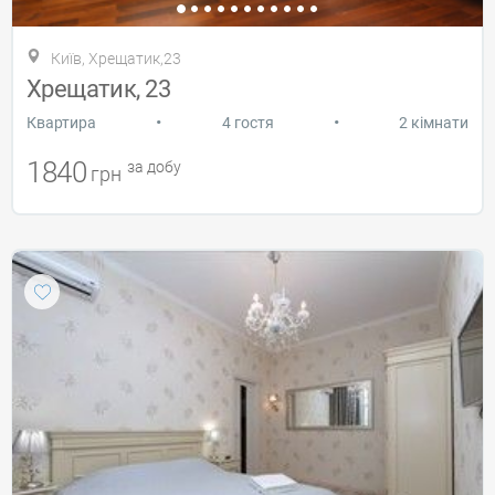
Київ, Хрещатик,23
Хрещатик, 23
•
•
Квартира
4 гостя
2 кімнати
1840
за добу
грн