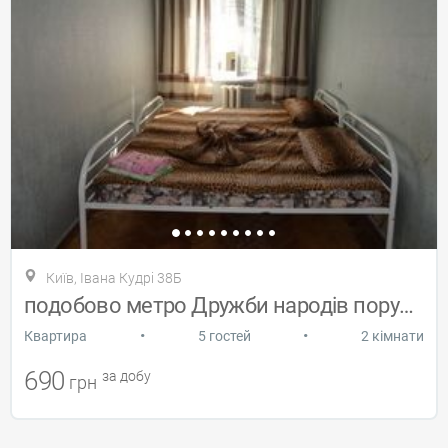
Київ, Івана Кудрі 38Б
подобово метро Дружби народів поруч 2кв
•
•
Квартира
5 гостей
2 кімнати
690
за добу
грн