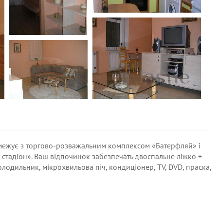
 межує з торгово-розважальним комплексом «Батерфляй» і
стадіон». Ваш відпочинок забезпечать двоспальне ліжко +
одильник, мікрохвильова піч, кондиціонер, ТV, DVD, праска,