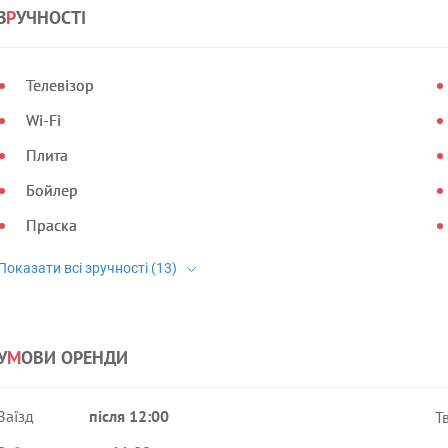
З
Р
УЧНОСТІ
Телевізор
Wi-Fi
Плита
Бойлер
Праска
У
М
ОВИ ОРЕНДИ
Заїзд
після 12:00
Т