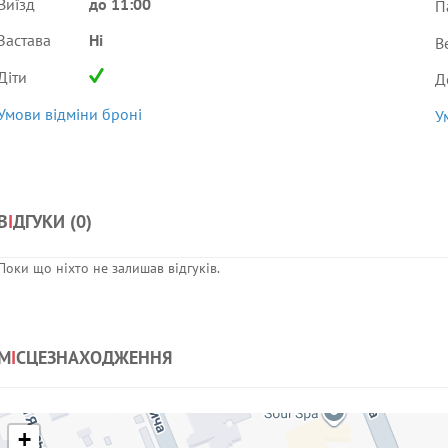
Виїзд
до 11:00
П
Застава
Ні
В
Діти
Д
Умови відміни броні
У
В
І
ДГУКИ (
0
)
Поки що ніхто не залишав відгуків.
М
І
СЦЕЗНАХОДЖЕННЯ
+