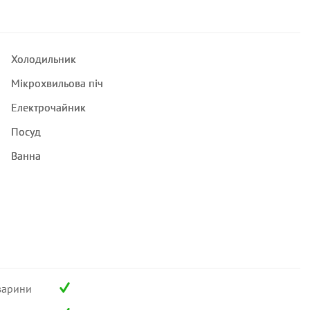
Холодильник
Мікрохвильова піч
Електрочайник
Посуд
Ванна
варини