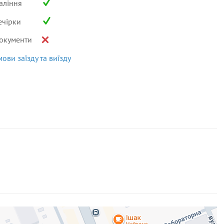
аління
ечірки
окументи
мови заїзду та виїзду