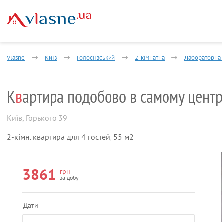
Vlasne
Київ
Голосіївський
2-кімнатна
Лабораторна
К
в
артира подобово в самому центр
Київ
,
Горького 39
2-кімн. квартира для 4 гостей, 55 м2
3861
грн
за добу
Дати