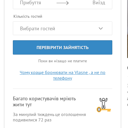
Прибуття
Виїзд
Кількість гостей
ПЕРЕВІРИТИ ЗАЙНЯТІСТЬ
Поки ви нізащо не платите
Чому краще бронювати на Vlasne , а не по
телефону
Багато користувачів мріють
жити тут
За минулий тиждень це оголошення
подивилися
72
раз