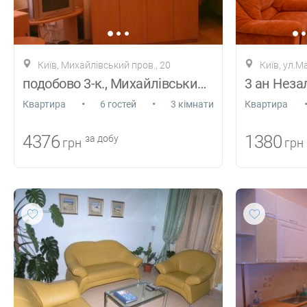
Київ, Михайлівський пров., 20
Київ, ул.
подобово 3-к., Михайлівський пров., 20
3 ан Неза
•
•
Квартира
6 гостей
3 кімнати
Квартира
4376
1380
за добу
грн
грн