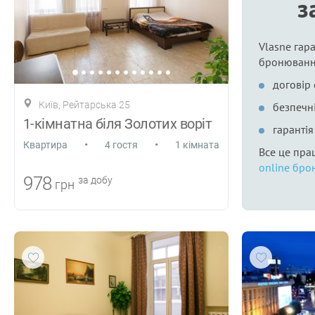
з
Vlasne гара
бронюванн
договір
Київ, Рейтарська 25
безпечні
1-кімнатна біля Золотих воріт
гаранті
•
•
Квартира
4 гостя
1 кімната
Все це пра
online бро
978
за добу
грн