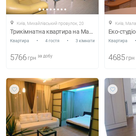
Київ, Михайлівський провулок, 20
Київ, Мал
Трикімнатна квартира на Майдані своя
Еко-студі
•
•
Квартира
4 гостя
3 кімнати
Квартира
5766
4685
за добу
грн
грн