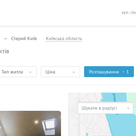
УКР - ГР
Старий Київ
Київська область
ктів
Тип житла
Ціна
Розташування
1
Шукати в радіусі