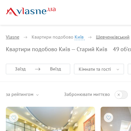
Vlasne
Квартири подобово
Київ
Шевченківський
Квартири подобово Київ — Старий Київ
49
об'є
Заїзд
Виїзд
Кімнати та гості
за рейтингом
Забронювати миттєво