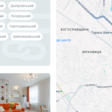
ий
Дніпровський
ий
Печерський
ий
Святошинський
кий
Шевченківський