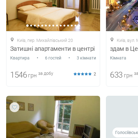
Київ, пер. Михайлівський 20
Київ, вул.
Затишні апартаменти в центрі
•
•
Квартира
6 гостей
3 кімнати
Кiмната
1546
633
за добу
за
2
грн
грн
Голосіївсь