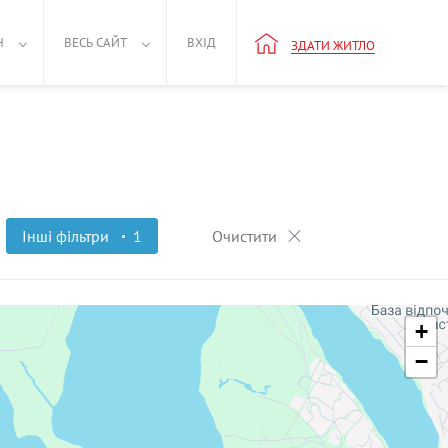
Н
ВЕСЬ САЙТ
ВХІД
ЗДАТИ ЖИТЛО
Інші фільтри
1
Очистити
+
−