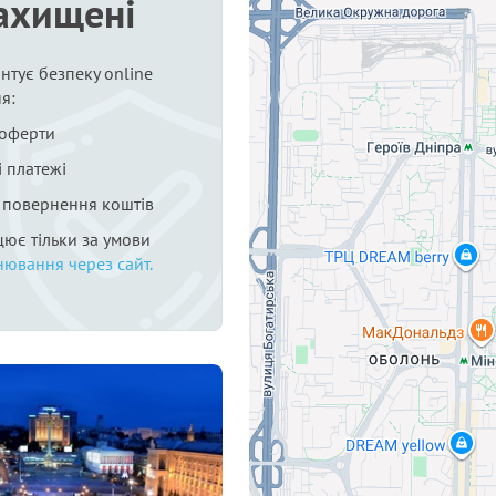
ахищені
нтує безпеку online
я:
 оферти
 платежі
я повернення коштів
цює тільки за умови
нювання через сайт.