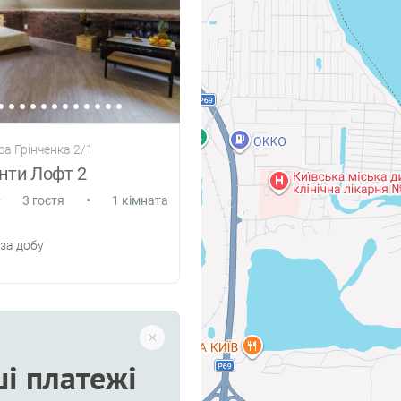
са Грінченка 2/1
нти Лофт 2
•
•
3 гостя
1 кімната
за добу
і платежі