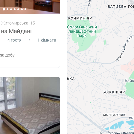
а Житомирська, 15
о на Майдані
•
•
4 гостя
1 кімната
за добу