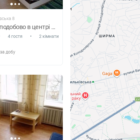
ївська 8
Квартира подобово в центрі Києва
•
•
4 гостя
2 кімнати
за добу