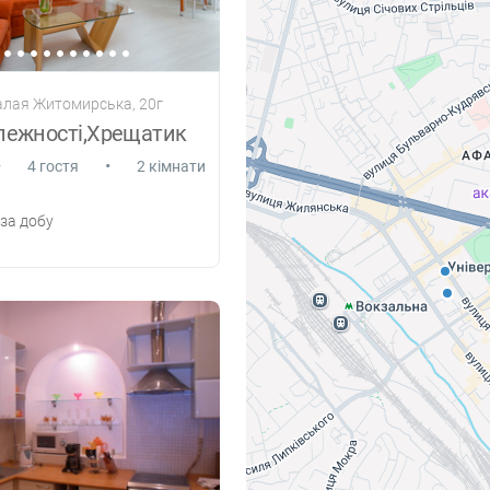
Малая Житомирська, 20г
лежності,Хрещатик
•
•
4 гостя
2 кімнати
за добу