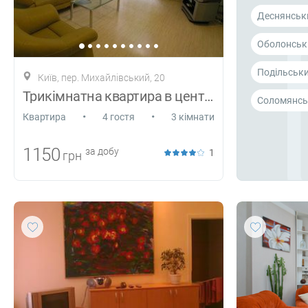
Деснянськ
Оболонськ
Подільськ
Київ, пер. Михайлівський, 20
Трикімнатна квартира в центрі
Соломянсь
•
•
Квартира
4 гостя
3 кімнати
1150
за добу
1
грн