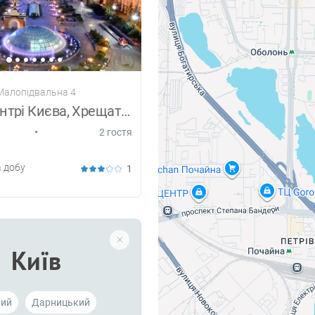
 Малопідвальна 4
здам в Центрі Києва, Хрещатик, Майдан
•
2 гостя
 добу
1
Київ
кий
Дарницький