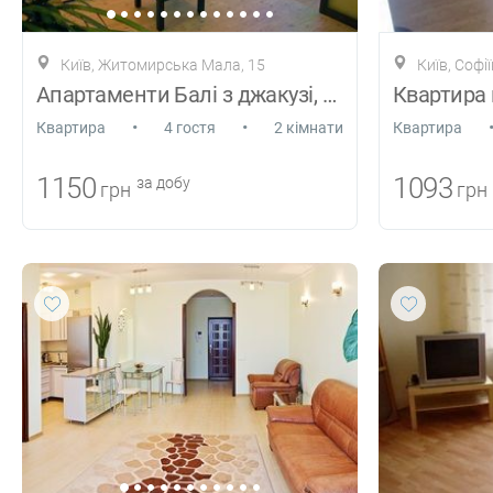
Київ, Житомирська Мала, 15
Київ, Софі
Апартаменти Балі з джакузі, Майдан
•
•
Квартира
4 гостя
2 кімнати
Квартира
1150
1093
за добу
грн
грн