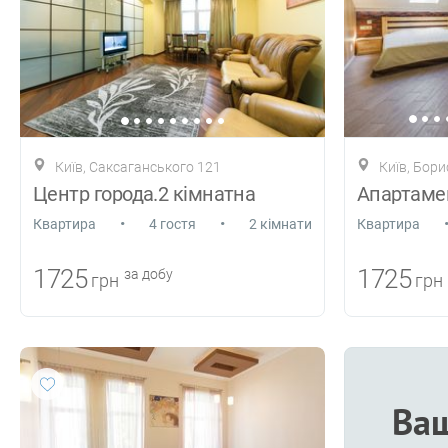
Київ, Саксаганського 121
Київ, Бори
Центр города.2 кімнатна
Апартаме
•
•
Квартира
4 гостя
2 кімнати
Квартира
1725
1725
за добу
грн
грн
Ваш