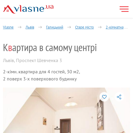
Vlasne
Львів
Галицький
Старе місто
2-кімнатна
К
в
артира в самому центрі
Львів
,
Проспект Шевченка 3
2-кімн. квартира для 4 гостей, 30 м2,
2 поверх 3-х поверхового будинку