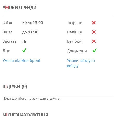
У
М
ОВИ ОРЕНДИ
Заїзд
після 13:00
Тварини
Виїзд
до 11:00
Паління
Застава
Ні
Вечірки
Діти
Документи
Умови відміни броні
Умови заїзду та
виїзду
В
І
ДГУКИ (
0
)
Поки що ніхто не залишав відгуків.
М
І
СЦЕЗНАХОДЖЕННЯ