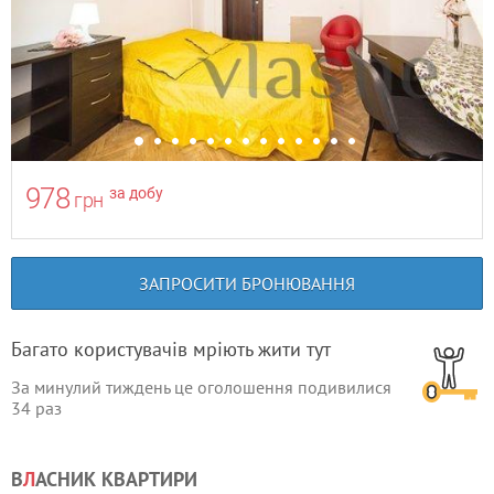
978
за добу
грн
ЗАПРОСИТИ БРОНЮВАННЯ
Багато користувачів мріють жити тут
За минулий тиждень це оголошення подивилися
34
раз
В
Л
АСНИК КВАРТИРИ