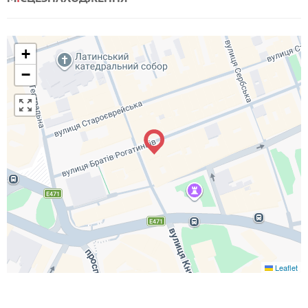
+
−
Leaflet