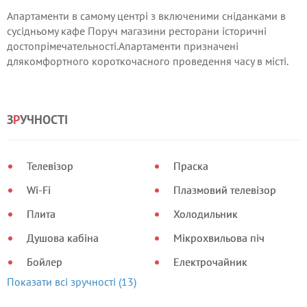
Апартаменти в самому центрі з включеними сніданками в
сусідньому кафе Поруч магазини ресторани історичні
достопрімечательності.Апартаменти призначені
длякомфортного короткочасного проведення часу в місті.
З
Р
УЧНОСТІ
Телевізор
Праска
Wi-Fi
Плазмовий телевізор
Плита
Холодильник
Душова кабіна
Мікрохвильова піч
Бойлер
Електрочайник
Показати всі зручності (13)