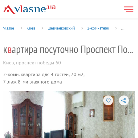
Vlasne
Киев
Шевченковский
2-комнатная
Желябова
к
в
артира посуточно Проспект Победы,60
Киев
,
проспект победы 60
2-комн. квартира для 4 гостей, 70 м2,
7 этаж 8-ми этажного дома