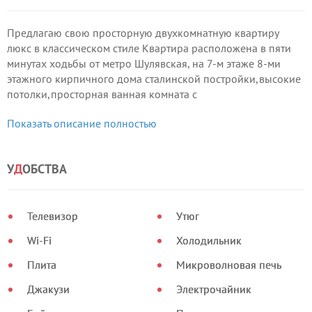
Предлагаю свою просторную двухкомнатную квартиру
люкс в классическом стиле Квартира расположена в пяти
минутах ходьбы от метро Шулявская, на 7-м этаже 8-ми
этажного кирпичного дома сталинской постройки,высокие
потолки,просторная ванная комната с
джакузи,кондиционер,спутниковое и кабельное
Показать описание полностью
TV,Интернет: беспроводной (Wi-Fi)
,Кухня-студио укопмлектована необходимой посудой и
техникой.
У
Д
ОБСТВА
Телевизор
Утюг
Wi-Fi
Холодильник
Плита
Микроволновая печь
Джакузи
Электрочайник