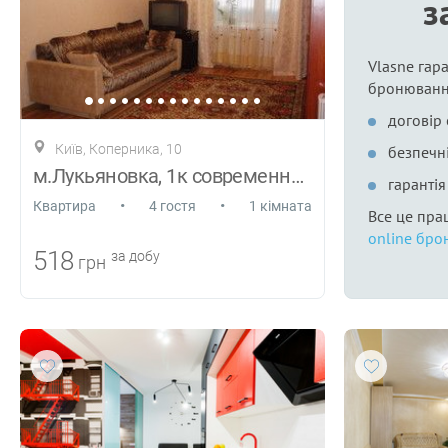
з
Vlasne гара
бронюванн
договір
Київ, Коперника, 10
безпечні
м.Лукьяновка, 1к современная квартира
гаранті
•
•
Квартира
4 гостя
1 кімната
Все це пра
online бро
518
за добу
грн