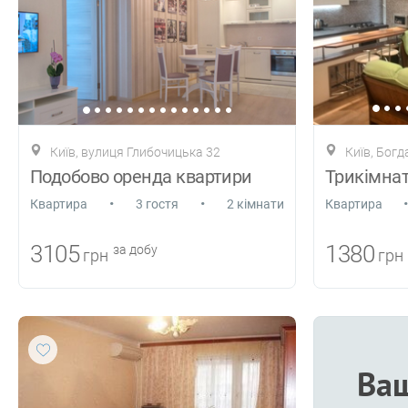
Київ, вулиця Глибочицька 32
Київ, Бог
Подобово оренда квартири
Трикімнат
•
•
•
Квартира
3 гостя
2 кімнати
Квартира
3105
1380
за добу
грн
грн
Ваш