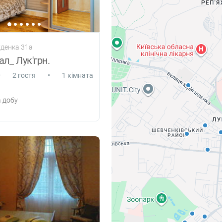
уденка 31а
ал_ Лук'грн.
•
•
2 гостя
1 кімната
 добу