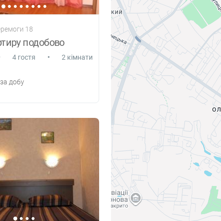
еремоги 18
тиру подобово
•
•
4 гостя
2 кімнати
за добу