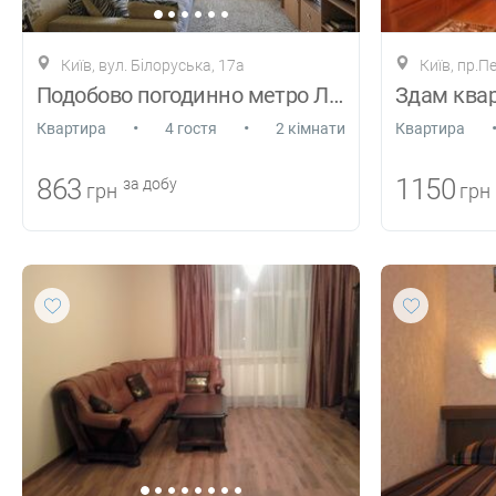
Київ, вул. Білоруська, 17а
Київ, пр.П
Подобово погодинно метро Лук'янівськ
Здам квар
•
•
Квартира
4 гостя
2 кімнати
Квартира
863
1150
за добу
грн
грн