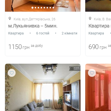
Київ, вул.Дегтярівська, 26
Київ, В. В
м.Лукьянивка -- 5мин.
•
•
Квартира
6 гостей
2 кімнати
Квартира
1150
690
за добу
за
грн
грн