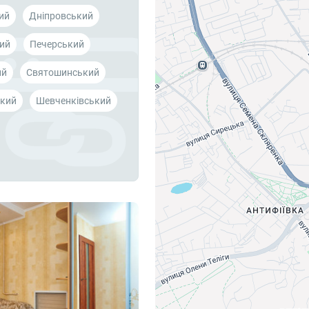
ий
Дніпровський
ий
Печерський
ий
Святошинський
кий
Шевченківський