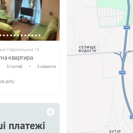
дана Гаврилишина 10
на квартира
•
5 гостей
3 кімнати
за добу
і платежі