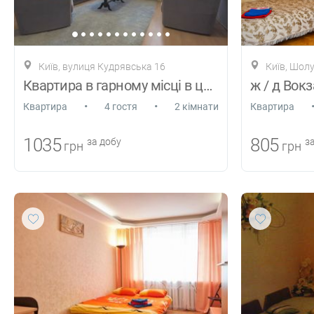
Київ, вулиця Кудрявська 16
Київ, Шол
Квартира в гарному місці в центрі
ж / д Вокз
•
•
Квартира
4 гостя
2 кімнати
Квартира
1035
805
за добу
за
грн
грн