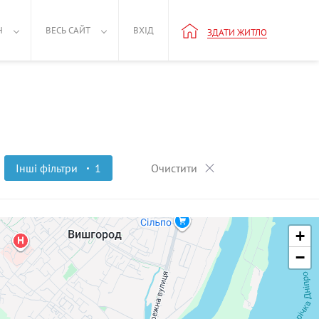
Н
ВЕСЬ САЙТ
ВХІД
ЗДАТИ ЖИТЛО
Інші фільтри
1
Очистити
+
−