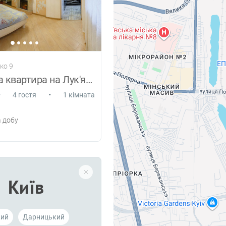
нко 9
1 кімнатна квартира на Лук'янівці
•
•
4 гостя
1 кімната
 добу
Київ
кий
Дарницький