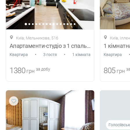
Київ, Мельникова, 51б
Київ, Іллє
Апартаменти-студіо з 1 спальнею
•
•
Квартира
3 гостя
1 кімната
Квартира
1380
805
за добу
за
грн
грн
Голосіївсь