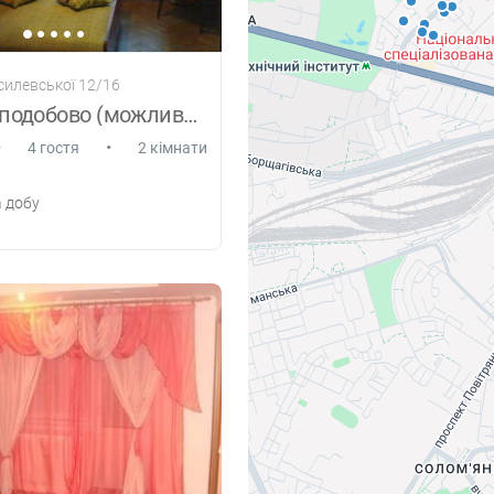
асилевської 12/16
Квартира подобово (можливо почасово)
•
•
4 гостя
2 кімнати
 добу