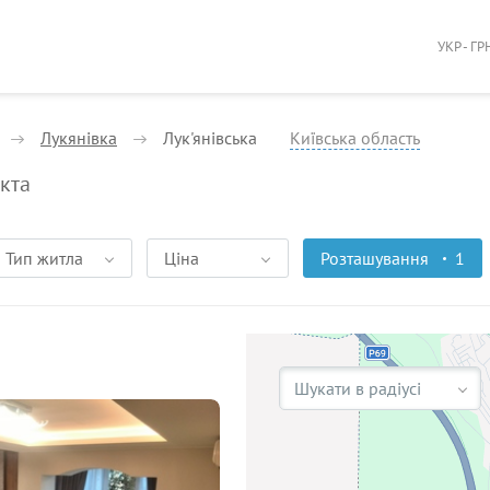
УКР - ГР
Лукянівка
Лук'янівська
Київська область
єкта
Тип житла
Ціна
Розташування
1
Шукати в радіусі