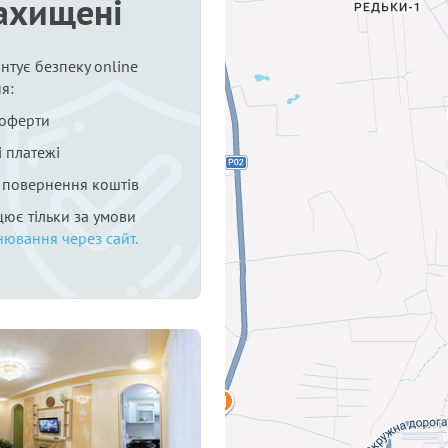
ахищені
нтує безпеку online
я:
 оферти
 платежі
я повернення коштів
цює тільки за умови
нювання через сайт.