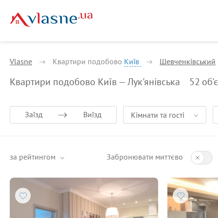
Vlasne
Квартири подобово
Київ
Шевченківський
Квартири подобово Київ — Лук'янівська
52
об'
Заїзд
Виїзд
Кімнати та гості
за рейтингом
Забронювати миттєво