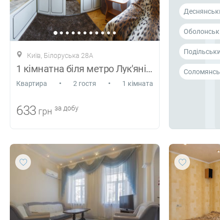
Деснянськ
Оболонськ
Подільськ
Київ, Білоруська 28А
1 кімнатна біля метро Лук'янівська
Соломянсь
•
•
Квартира
2 гостя
1 кімната
633
за добу
грн