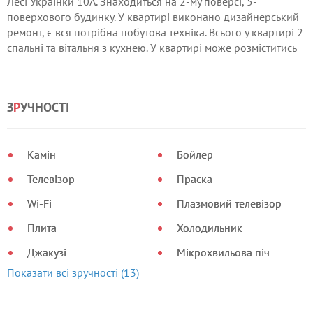
Лесі Українки 10А. Знаходиться на 2-му поверсі, 5-
поверхового будинку. У квартирі виконано дизайнерський
ремонт, є вся потрібна побутова техніка. Всього у квартирі 2
спальні та вітальня з кухнею. У квартирі може розміститись
до 6 осіб. За додатковими питаннями – звертайтесь за
телефоном.
З
Р
УЧНОСТІ
Камін
Бойлер
Телевізор
Праска
Wi-Fi
Плазмовий телевізор
Плита
Холодильник
Джакузі
Мікрохвильова піч
Показати всі зручності (13)