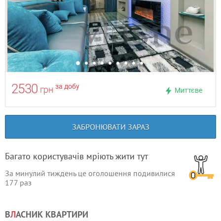
2530
за добу
грн
Миттєве
ЗАБРОНЮВАТИ ЗАРАЗ
Багато користувачів мріють жити тут
За минулий тиждень це оголошення подивилися
177
раз
В
Л
АСНИК КВАРТИРИ