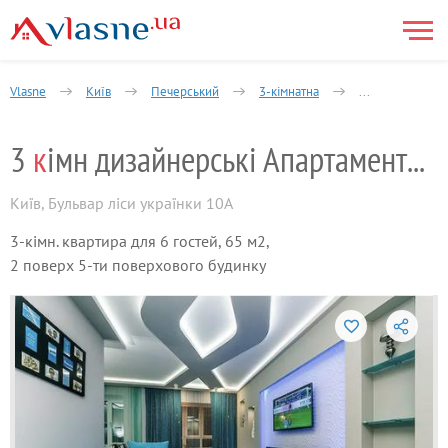
Vlasne
Київ
Печерський
3-кімнатна
3 кімн дизайнер
3
к
імн дизайнерські Апартаменти в центрі
Київ
,
Бульвар ліси українки 10А
3-кімн. квартира для 6 гостей, 65 м2,
2 поверх 5-ти поверхового будинку