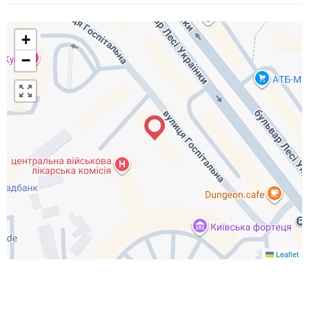
+
−
Leaflet