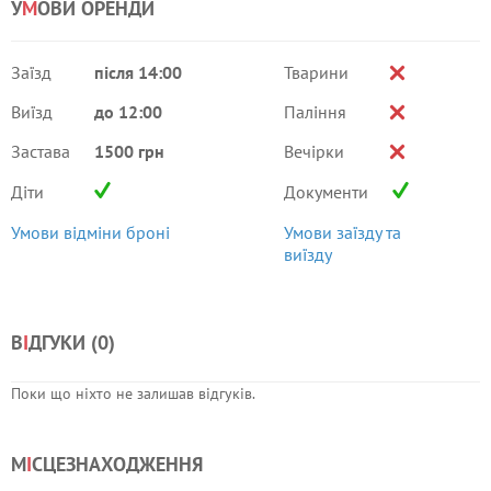
У
М
ОВИ ОРЕНДИ
Заїзд
після 14:00
Тварини
Виїзд
до 12:00
Паління
Застава
1500 грн
Вечірки
Діти
Документи
Умови відміни броні
Умови заїзду та
виїзду
В
І
ДГУКИ (
0
)
Поки що ніхто не залишав відгуків.
М
І
СЦЕЗНАХОДЖЕННЯ