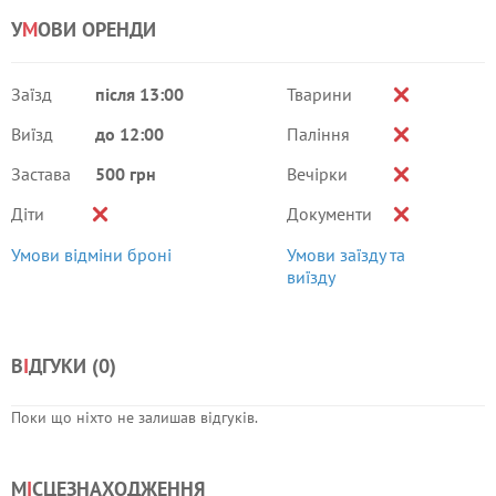
У
М
ОВИ ОРЕНДИ
Заїзд
після 13:00
Тварини
Виїзд
до 12:00
Паління
Застава
500 грн
Вечірки
Діти
Документи
Умови відміни броні
Умови заїзду та
виїзду
В
І
ДГУКИ (
0
)
Поки що ніхто не залишав відгуків.
М
І
СЦЕЗНАХОДЖЕННЯ