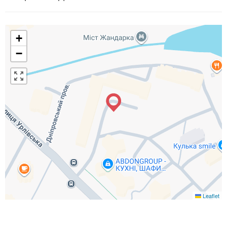
+
−
Leaflet