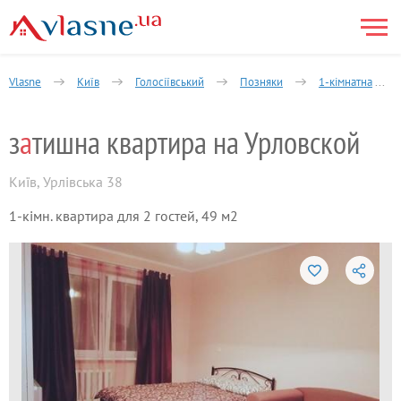
Vlasne
Київ
Голосіївський
Позняки
1-кімнатна
з
а
тишна квартира на Урловской
Київ
,
Урлівська 38
1-кімн. квартира для 2 гостей, 49 м2