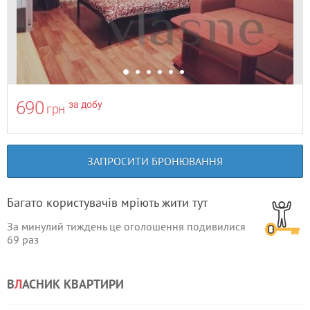
690
за добу
грн
ЗАПРОСИТИ БРОНЮВАННЯ
Багато користувачів мріють жити тут
За минулий тиждень це оголошення подивилися
69
раз
В
Л
АСНИК КВАРТИРИ