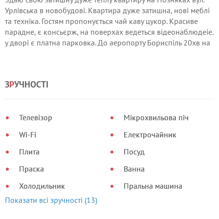
Урлівська в новобудові. Квартира дуже затишна, нові меблі
та техніка. Гостям пропонується чай каву цукор. Красиве
парадне, є консьєрж, на поверхах ведеться відеонаблюдеіе.
у дворі є платна парковка. До аеропорту Бориспіль 20хв на
авто
З
Р
УЧНОСТІ
Телевізор
Мікрохвильова піч
Wi-Fi
Електрочайник
Плита
Посуд
Праска
Ванна
Холодильник
Пральна машина
Показати всі зручності (13)