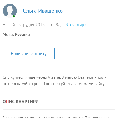
Ольга Иващенко
На сайті з грудня 2015
Здає
3
квартири
Мови:
Русский
Написати власнику
Спілкуйтеся лише через Vlasne. З метою безпеки ніколи
не переказуйте гроші і не спілкуйтеся за межами сайту
О
П
ИС КВАРТИРИ
Здаю свою затишну дуже теплу квартиру на Позняках вул.