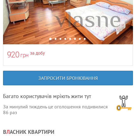
920
за добу
грн
ЗАПРОСИТИ БРОНЮВАННЯ
Багато користувачів мріють жити тут
За минулий тиждень це оголошення подивилися
86
раз
В
Л
АСНИК КВАРТИРИ