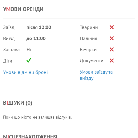
У
М
ОВИ ОРЕНДИ
Заїзд
після 12:00
Тварини
Виїзд
до 11:00
Паління
Застава
Ні
Вечірки
Документи
Діти
Умови заїзду та
Умови відміни броні
виїзду
В
І
ДГУКИ (
0
)
Поки що ніхто не залишав відгуків.
М
І
СЦЕЗНАХОДЖЕННЯ