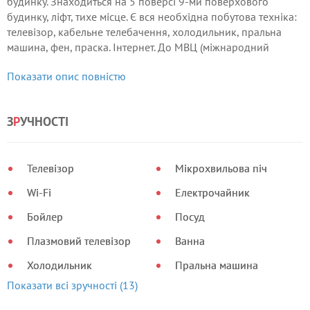
будинку. Знаходиться на 5 поверсі 9-ми поверхового
будинку, ліфт, тихе місце. Є вся необхідна побутова техніка:
телевізор, кабельне телебачення, холодильник, пральна
машина, фен, праска. Інтернет. До МВЦ (міжнародний
виставковий центр) - 7 хвилин пішки.
Показати опис повністю
З
Р
УЧНОСТІ
Телевізор
Мікрохвильова піч
Wi-Fi
Електрочайник
Бойлер
Посуд
Плазмовий телевізор
Ванна
Холодильник
Пральна машина
Показати всі зручності (13)