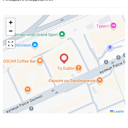
+
−
Leaflet