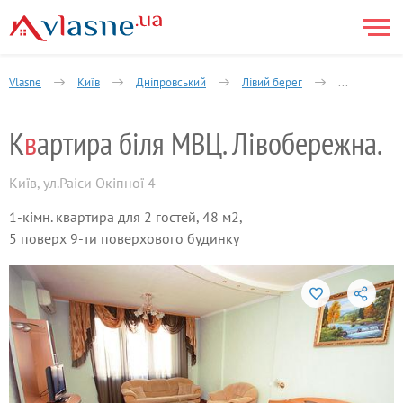
Vlasne
Київ
Дніпровський
Лівий берег
1-кімнатна
К
в
артира біля МВЦ. Лівобережна.
Київ
,
ул.Раіси Окіпної 4
1-кімн. квартира для 2 гостей, 48 м2,
5 поверх 9-ти поверхового будинку